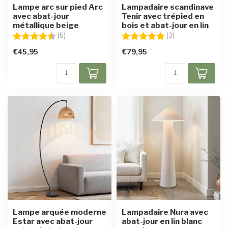
Lampe arc sur pied Arc
Lampadaire scandinave
avec abat-jour
Tenir avec trépied en
métallique beige
bois et abat-jour en lin
Note:
4.6 sur 5 étoiles
Note:
5.0 sur 5 étoiles
(5)
(3)
€45,95
€79,95
Lampe arquée moderne
Lampadaire Nura avec
Estar avec abat-jour
abat-jour en lin blanc