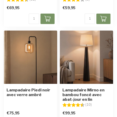
€69,95
€59,95
Lampadaire Piedi noir
Lampadaire Mirno en
avec verre ambré
bambou foncé avec
abat-jour en lin
Note:
4.9 sur 5 étoile
(10)
€75,95
€99,95