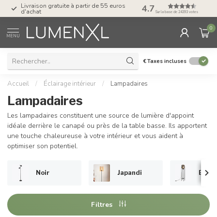
Livraison gratuite à partir de 55 euros
4.7
Post-paiement avec K
d'achat
Sur la base de 24393 votes
0
MENU
€
Taxes incluses
Accueil
/
Éclairage intérieur
/
Lampadaires
Lampadaires
Les lampadaires constituent une source de lumière d'appoint
idéale derrière le canapé ou près de la table basse. Ils apportent
une touche chaleureuse à votre intérieur et vous aident à
optimiser son potentiel.
Noir
Japandi
En ve
Filtres