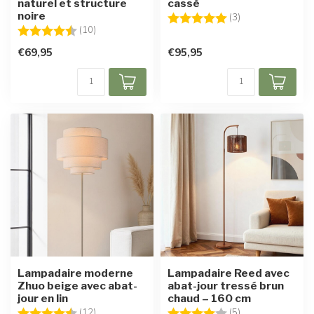
naturel et structure
cassé
noire
Note:
5.0 sur 5 étoiles
(3)
Note:
4.8 sur 5 étoiles
(10)
€69,95
€95,95
Lampadaire moderne
Lampadaire Reed avec
Zhuo beige avec abat-
abat-jour tressé brun
jour en lin
chaud – 160 cm
Note:
4.9 sur 5 étoiles
Note:
4.0 sur 5 étoiles
(12)
(5)