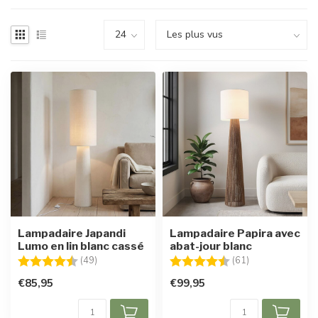
Lampadaire Japandi
Lampadaire Papira avec
Lumo en lin blanc cassé
abat-jour blanc
Note:
4.6 sur 5 étoiles
Note:
4.8 sur 5 étoile
(49)
(61)
€85,95
€99,95