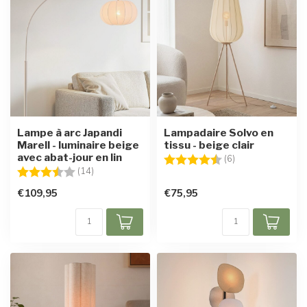
Lampe à arc Japandi
Lampadaire Solvo en
Marell - luminaire beige
tissu - beige clair
avec abat-jour en lin
Note:
4.7 sur 5 étoiles
(6)
Note:
3.6 sur 5 étoiles
(14)
€109,95
€75,95