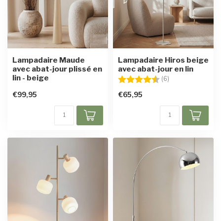
Lampadaire Maude
Lampadaire Hiros beige
avec abat-jour plissé en
avec abat-jour en lin
lin - beige
Note:
4.2 sur 5 étoiles
(6)
€99,95
€65,95