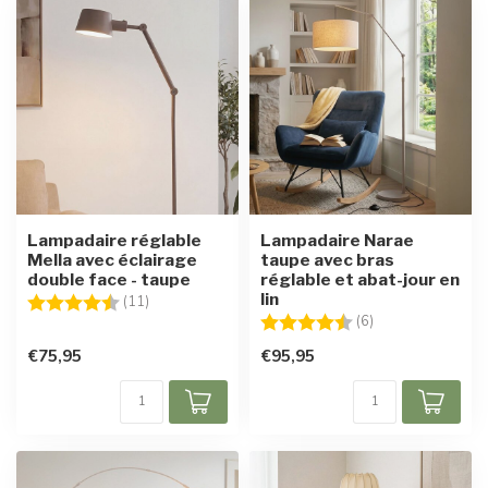
Lampadaire réglable
Lampadaire Narae
Mella avec éclairage
taupe avec bras
double face - taupe
réglable et abat-jour en
lin
Note:
4.8 sur 5 étoiles
(11)
Note:
4.8 sur 5 étoiles
(6)
€75,95
€95,95