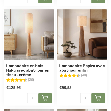
Lampadaire en bois
Lampadaire Papira avec
Haku avec abat-jour en
abat-jour en lin
tissu - crème
Note:
4.9 sur 5 étoile
(40)
Note:
4.7 sur 5 étoiles
(26)
€129,95
€99,95