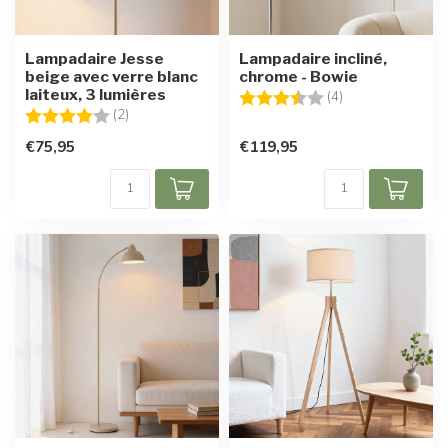
Lampadaire Jesse
Lampadaire incliné,
beige avec verre blanc
chrome - Bowie
laiteux, 3 lumières
Note:
3.5 sur 5 étoiles
(4)
Note:
4.0 sur 5 étoiles
(2)
€75,95
€119,95