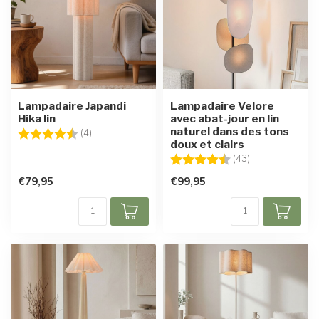
Lampadaire Japandi
Lampadaire Velore
Hika lin
avec abat-jour en lin
naturel dans des tons
Note:
4.5 sur 5 étoiles
(4)
doux et clairs
Note:
4.6 sur 5 étoile
(43)
€79,95
€99,95