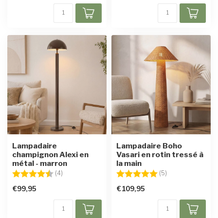
Lampadaire
Lampadaire Boho
champignon Alexi en
Vasari en rotin tressé à
métal - marron
la main
Note:
4.5 sur 5 étoiles
Note:
5.0 sur 5 étoiles
(4)
(5)
€99,95
€109,95