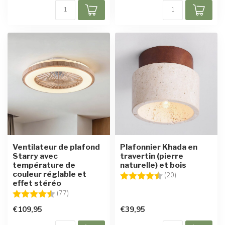
Ventilateur de plafond
Plafonnier Khada en
Starry avec
travertin (pierre
température de
naturelle) et bois
couleur réglable et
Note:
4.5 sur 5 étoile
(20)
effet stéréo
Note:
4.4 sur 5 étoiles
(77)
€109,95
€39,95