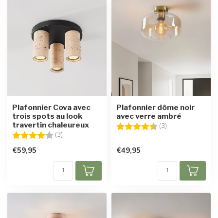
Plafonnier Cova avec
Plafonnier dôme noir
trois spots au look
avec verre ambré
travertin chaleureux
Note:
4.3 sur 5 étoiles
(3)
Note:
4.0 sur 5 étoiles
(3)
€59,95
€49,95