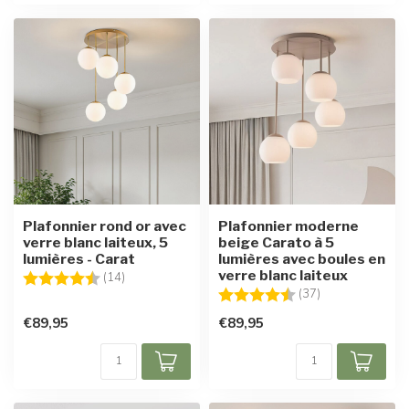
Plafonnier rond or avec
Plafonnier moderne
verre blanc laiteux, 5
beige Carato à 5
lumières - Carat
lumières avec boules en
verre blanc laiteux
Note:
4.6 sur 5 étoiles
(14)
Note:
4.8 sur 5 étoile
(37)
€89,95
€89,95