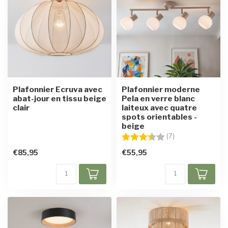
Plafonnier Ecruva avec
Plafonnier moderne
abat-jour en tissu beige
Pela en verre blanc
clair
laiteux avec quatre
spots orientables -
beige
Note:
3.9 sur 5 étoiles
(7)
€85,95
€55,95