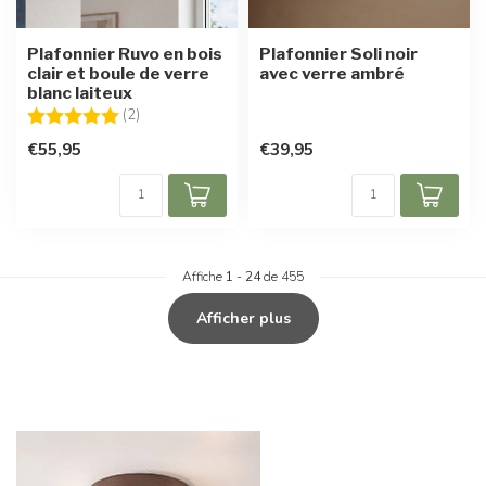
Plafonnier Ruvo en bois
Plafonnier Soli noir
clair et boule de verre
avec verre ambré
blanc laiteux
Note:
5.0 sur 5 étoiles
(2)
€55,95
€39,95
Affiche
1
-
24
de 455
Afficher plus