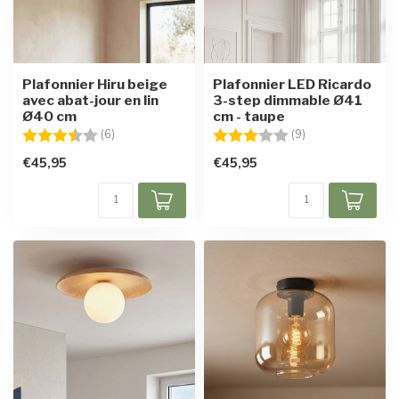
Plafonnier Hiru beige
Plafonnier LED Ricardo
avec abat-jour en lin
3-step dimmable Ø41
Ø40 cm
cm - taupe
Note:
3.8 sur 5 étoiles
Note:
3.0 sur 5 étoiles
(6)
(9)
€45,95
€45,95