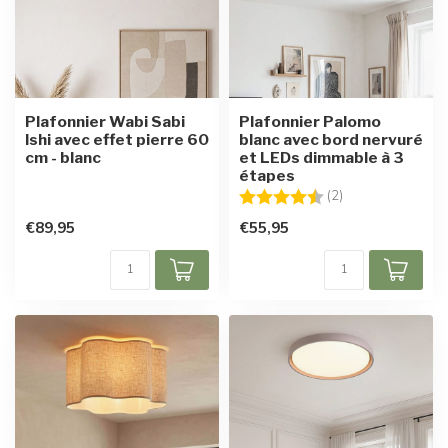
Plafonnier Wabi Sabi
Plafonnier Palomo
Ishi avec effet pierre 60
blanc avec bord nervuré
cm - blanc
et LEDs dimmable à 3
étapes
Note:
4.5 sur 5 étoiles
(2)
€89,95
€55,95