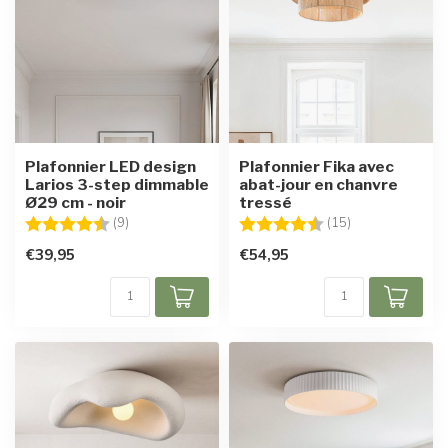
Plafonnier LED design
Plafonnier Fika avec
Larios 3-step dimmable
abat-jour en chanvre
Ø29 cm - noir
tressé
Note:
4.3 sur 5 étoiles
Note:
4.7 sur 5 étoile
(9)
(15)
€39,95
€54,95