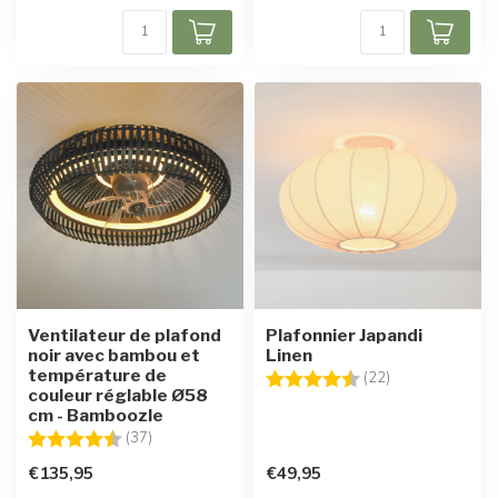
Ventilateur de plafond
Plafonnier Japandi
noir avec bambou et
Linen
température de
Note:
4.5 sur 5 étoile
(22)
couleur réglable Ø58
cm - Bamboozle
Note:
4.6 sur 5 étoiles
(37)
€135,95
€49,95