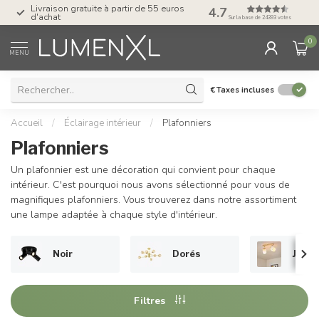
Livraison gratuite à partir de 55 euros
4.7
Post-paiement avec K
d'achat
Sur la base de 24393 votes
0
MENU
€
Taxes incluses
Accueil
/
Éclairage intérieur
/
Plafonniers
Plafonniers
Un plafonnier est une décoration qui convient pour chaque
intérieur. C'est pourquoi nous avons sélectionné pour vous de
magnifiques plafonniers. Vous trouverez dans notre assortiment
une lampe adaptée à chaque style d'intérieur.
Noir
Dorés
Japan
Filtres