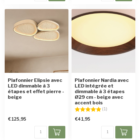
Plafonnier Elipsie avec
Plafonnier Nardia avec
LED dimmable à 3
LED intégrée et
étapes et effet pierre -
dimmable à 3 étapes
beige
Ø29 cm - beige avec
accent bois
Note:
5.0 sur 5 étoiles
(1)
€125,95
€41,95