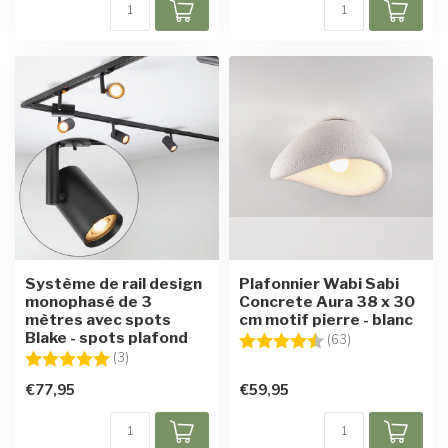
Système de rail design
Plafonnier Wabi Sabi
monophasé de 3
Concrete Aura 38 x 30
mètres avec spots
cm motif pierre - blanc
Blake - spots plafond
Note:
4.6 sur 5 étoile
(63)
Note:
5.0 sur 5 étoiles
(3)
€77,95
€59,95