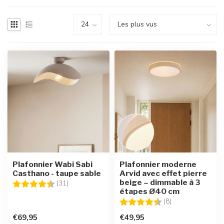
Plafonnier Wabi Sabi
Plafonnier moderne
Casthano - taupe sable
Arvid avec effet pierre
beige – dimmable à 3
Note:
4.8 sur 5 étoiles
(31)
étapes Ø40 cm
Note:
4.9 sur 5 étoiles
(8)
€69,95
€49,95