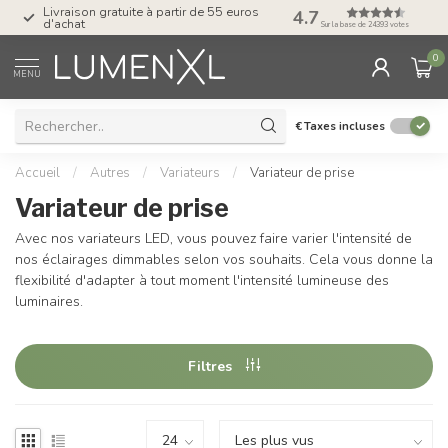
Livraison gratuite à partir de 55 euros
4.7
Post-paiement avec K
d'achat
Sur la base de 24393 votes
0
MENU
€
Taxes incluses
Accueil
/
Autres
/
Variateurs
/
Variateur de prise
Variateur de prise
Avec nos variateurs LED, vous pouvez faire varier l'intensité de
nos éclairages dimmables selon vos souhaits. Cela vous donne la
flexibilité d'adapter à tout moment l'intensité lumineuse des
luminaires.
Filtres