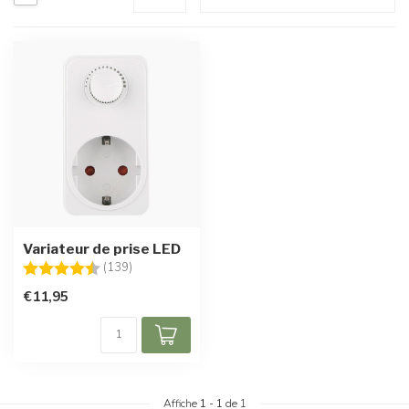
Variateur de prise LED
Note:
4.4 sur 5 étoiles
(139)
€11,95
Affiche
1
-
1
de 1