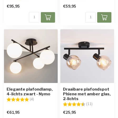
€95,95
€59,95
Elegante plafondlamp,
Draaibare plafondspot
4-lichts zwart - Nymo
Phiene met amber glas,
2-lichts
Beoordeling:
5.0 uit 5 sterren
(4)
Beoordeling:
4.6 uit 5 sterre
(11)
€61,95
€25,95