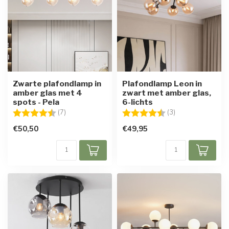
Zwarte plafondlamp in
Plafondlamp Leon in
amber glas met 4
zwart met amber glas,
spots - Pela
6-lichts
Beoordeling:
4.6 uit 5 sterren
Beoordeling:
4.7 uit 5 sterren
(7)
(3)
€50,50
€49,95