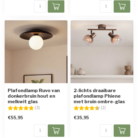
Plafondlamp Ruvo van
2-lichts draaibare
donkerbruin hout en
plafondlamp Phiene
melkwit glas
met bruin ombre-glas
Beoordeling:
5.0 uit 5 sterren
Beoordeling:
4.5 uit 5 sterren
(3)
(2)
€55,95
€35,95