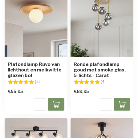
Plafondlamp Ruvo van
Ronde plafondlamp
lichthout en melkwitte
goud met smoke glas,
glazen bol
5-lichts - Carat
Beoordeling:
5.0 uit 5 sterren
Beoordeling:
5.0 uit 5 sterren
(2)
(4)
€55,95
€89,95