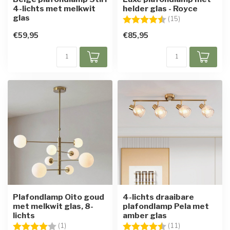
4-lichts met melkwit
helder glas - Royce
glas
Beoordeling:
4.5 uit 5 sterre
(15)
€59,95
€85,95
Plafondlamp Oito goud
4-lichts draaibare
met melkwit glas, 8-
plafondlamp Pela met
lichts
amber glas
Beoordeling:
4.0 uit 5 sterren
Beoordeling:
4.6 uit 5 sterre
(1)
(11)