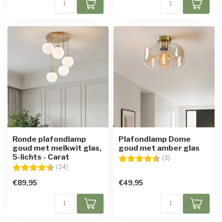
Ronde plafondlamp
Plafondlamp Dome
goud met melkwit glas,
goud met amber glas
5-lichts - Carat
Beoordeling:
4.3 uit 5 sterren
(3)
Beoordeling:
4.6 uit 5 sterren
(14)
€89,95
€49,95