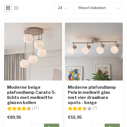
Moderne beige
Moderne plafondlamp
plafondlamp Carato 5-
Pela in melkwit glas
lichts met melkwitte
met vier draaibare
glazen bollen
spots - beige
Beoordeling:
4.8 uit 5 sterren
Beoordeling:
3.9 uit 5 sterren
(37)
(7)
€89,95
€55,95