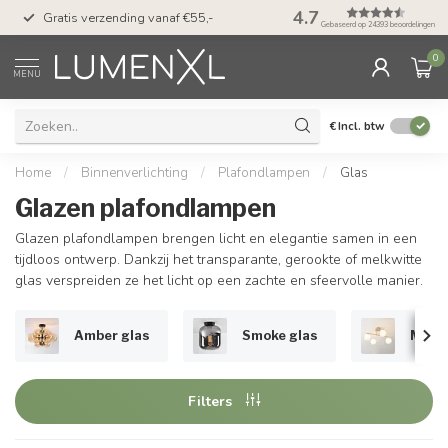
50 dagen bedenktijd &
4.7
Gratis verzending vanaf €55,-
met Klarna
Gebaseerd op 24393 beoordelingen
0
MENU
€
Incl. btw
Home
/
Binnenverlichting
/
Plafondlampen
/
Glas
Glazen plafondlampen
Glazen plafondlampen brengen licht en elegantie samen in een
tijdloos ontwerp. Dankzij het transparante, gerookte of melkwitte
glas verspreiden ze het licht op een zachte en sfeervolle manier.
Amber glas
Smoke glas
Melkw
Filters