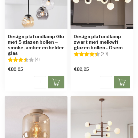
Design plafondlamp Glo
Design plafondlamp
met 5 glazen bollen –
zwart met melkwit
smoke, amber en helder
glazen bollen - Osem
glas
Beoordeling:
4.8 uit 5 sterre
(30)
Beoordeling:
3.5 uit 5 sterren
(4)
€89,95
€89,95