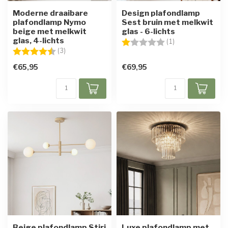
Moderne draaibare
Design plafondlamp
plafondlamp Nymo
Sest bruin met melkwit
beige met melkwit
glas - 6-lichts
glas, 4-lichts
Beoordeling:
1.0 uit 5 sterren
(1)
Beoordeling:
4.3 uit 5 sterren
(3)
€65,95
€69,95
Beige plafondlamp Stiri
Luxe plafondlamp met