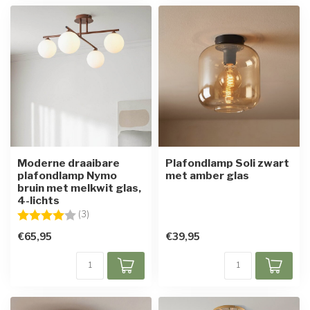
Moderne draaibare
Plafondlamp Soli zwart
plafondlamp Nymo
met amber glas
bruin met melkwit glas,
4-lichts
Beoordeling:
4.0 uit 5 sterren
(3)
€65,95
€39,95