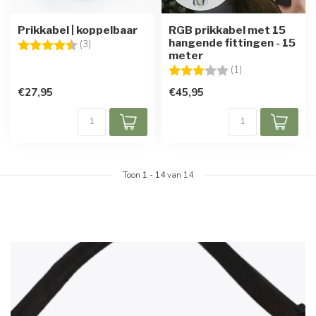
Prikkabel | koppelbaar
RGB prikkabel met 15
hangende fittingen - 15
Beoordeling:
4.7 uit 5 sterren
(3)
meter
Beoordeling:
3.0 uit 5 sterren
(1)
€27,95
€45,95
Toon
1
-
14
van 14