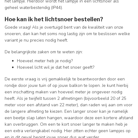
het lampje. Hierdoor wordt het lampje in een lichtsnoer als
geheel waterbestendig (IP44).
Hoe kan ik het lichtsnoer bestellen?
Goede vraag! Als je overtuigd bent van de kwaliteit van onze
snoeren, dan kan het soms nog lastig zijn om te beslissen welke
variant je nu precies nodig heeft.
De belangrijkste zaken om te weten zijn:
Hoeveel meter heb je nodig?
Hoeveel licht wil je dat het snoer geeft?
De eerste vraag is vrij gemakkelijk te beantwoorden door een
rondje door jouw tuin of op jouw balkon te lopen. Je kunt hierbij
een inschatting maken van hoeveel meter je ongeveer nodig
heeft. Als je twijfelt tussen 2 afmetingen (bijvoorbeeld 20 of 25
meter voor een afstand van 22 meter), dan raden wij aan om voor
de langere afmeting te kiezen. Een langer snoer kan je namelijk
een beetje slap laten hangen, waardoor deze een kortere afstand
kan overbruggen. Om een te kort snoer langer te maken heb je
een extra verlengkabel nodig. Hier zitten echter geen lampjes op
en in dit geval begint jouw snoer dus wat verder.