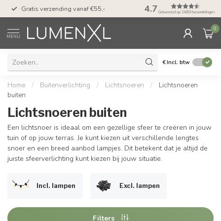
50 dagen bedenktijd &
4.7
Gratis verzending vanaf €55,-
met Klarna
Gebaseerd op 24393 beoordelingen
0
MENU
€
Incl. btw
Home
/
Buitenverlichting
/
Lichtsnoeren
/
Lichtsnoeren
buiten
Lichtsnoeren buiten
Een lichtsnoer is ideaal om een gezellige sfeer te creëren in jouw
tuin of op jouw terras. Je kunt kiezen uit verschillende lengtes
snoer en een breed aanbod lampjes. Dit betekent dat je altijd de
juiste sfeerverlichting kunt kiezen bij jouw situatie.
Incl. lampen
Excl. lampen
Filters