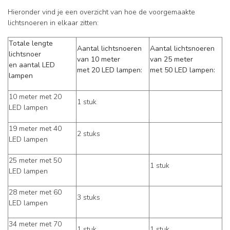
Hieronder vind je een overzicht van hoe de voorgemaakte
lichtsnoeren in elkaar zitten:
Totale lengte
Aantal lichtsnoeren
Aantal lichtsnoeren
lichtsnoer
van 10 meter
van 25 meter
en aantal LED
met 20 LED lampen:
met 50 LED lampen:
lampen
10 meter met 20
1 stuk
LED lampen
19 meter met 40
2 stuks
LED lampen
25 meter met 50
1 stuk
LED lampen
28 meter met 60
3 stuks
LED lampen
34 meter met 70
1 stuk
1 stuk