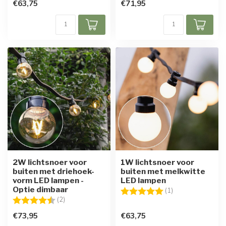
€63,75
€71,95
2W lichtsnoer voor
1W lichtsnoer voor
buiten met driehoek-
buiten met melkwitte
vorm LED lampen -
LED lampen
Optie dimbaar
Beoordeling:
5.0 uit 5 sterren
(1)
Beoordeling:
4.5 uit 5 sterren
(2)
€73,95
€63,75