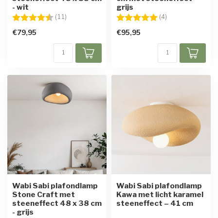
- wit
grijs
Beoordeling:
4.6 uit 5 sterren
Beoordeling:
5.0 uit 5 sterren
(11)
(4)
€79,95
€95,95
Wabi Sabi plafondlamp
Wabi Sabi plafondlamp
Stone Craft met
Kawa met licht karamel
steeneffect 48 x 38 cm
steeneffect – 41 cm
- grijs