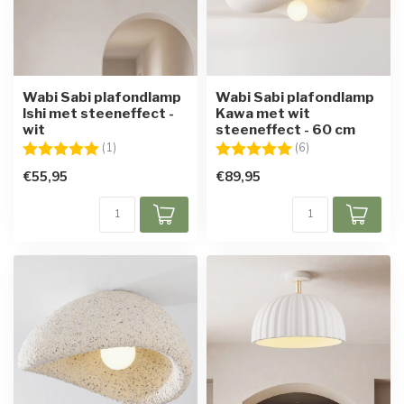
Wabi Sabi plafondlamp
Wabi Sabi plafondlamp
Ishi met steeneffect -
Kawa met wit
wit
steeneffect - 60 cm
Beoordeling:
5.0 uit 5 sterren
Beoordeling:
5.0 uit 5 sterren
(1)
(6)
€55,95
€89,95