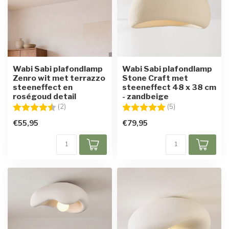
Wabi Sabi plafondlamp
Wabi Sabi plafondlamp
Zenro wit met terrazzo
Stone Craft met
steeneffect en
steeneffect 48 x 38 cm
roségoud detail
- zandbeige
Beoordeling:
4.5 uit 5 sterren
Beoordeling:
5.0 uit 5 sterren
(2)
(5)
€55,95
€79,95