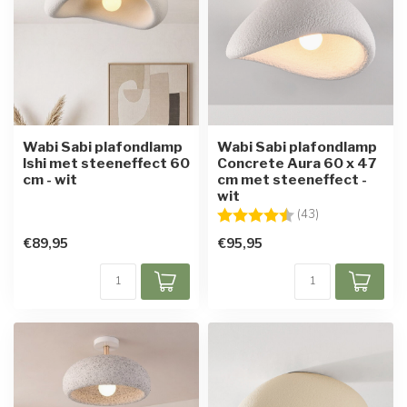
Wabi Sabi plafondlamp
Wabi Sabi plafondlamp
Ishi met steeneffect 60
Concrete Aura 60 x 47
cm - wit
cm met steeneffect -
wit
Beoordeling:
4.9 uit 5 sterre
(43)
€89,95
€95,95