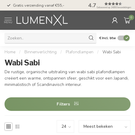
50 dagen bedenktijd &
4.7
Gratis verzending vanaf €55,-
met Klarna
Gebaseerd op 24393 beoordelingen
0
MENU
€
Incl. btw
Home
/
Binnenverlichting
/
Plafondlampen
/
Wabi Sabi
Wabi Sabi
De rustige, organische uitstraling van wabi sabi plafondlampen
creëert een warme, ontspannen sfeer, geschikt voor een Japandi,
minimalistisch of Scandinavisch interieur.
Filters