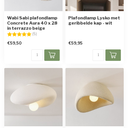
Wabi Sabi plafondlamp
Plafondlamp Lysko met
Concrete Aura 40 x 28
geribbelde kap - wit
in terrazzo beige
Beoordeling:
5.0 uit 5 sterren
(5)
€59,50
€59,95