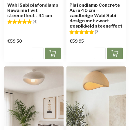
Wabi Sabi plafondlamp
Plafondlamp Concrete
Kawa met wit
Aura 40 cm –
steeneffect - 41 cm
zandbeige Wabi Sabi
design met zwart
Beoordeling:
5.0 uit 5 sterren
(4)
gespikkeld steeneffect
Beoordeling:
5.0 uit 5 sterren
(3)
€59,50
€59,95