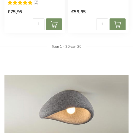
Beoordeling:
5.0 uit 5 sterren
(2)
€75,95
€59,95
Toon
1
-
20
van 20