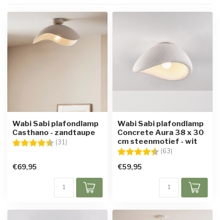
Wabi Sabi plafondlamp
Wabi Sabi plafondlamp
Casthano - zandtaupe
Concrete Aura 38 x 30
cm steenmotief - wit
Beoordeling:
4.8 uit 5 sterren
(31)
Beoordeling:
4.6 uit 5 sterre
(63)
€69,95
€59,95