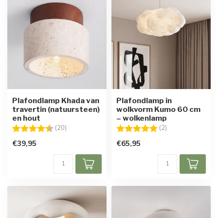
Plafondlamp Khada van
Plafondlamp in
travertin (natuursteen)
wolkvorm Kumo 60 cm
en hout
– wolkenlamp
Beoordeling:
4.5 uit 5 sterren
Beoordeling:
5.0 uit 5 sterren
(20)
(2)
€39,95
€65,95