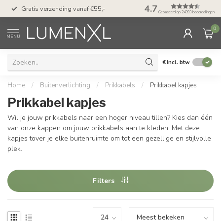
50 dagen bedenktijd &
4.7
Gratis verzending vanaf €55,-
met Klarna
Gebaseerd op 24393 beoordelingen
0
MENU
€
Incl. btw
Home
/
Buitenverlichting
/
Prikkabels
/
Prikkabel kapjes
Prikkabel kapjes
Wil je jouw prikkabels naar een hoger niveau tillen? Kies dan één
van onze kappen om jouw prikkabels aan te kleden. Met deze
kapjes tover je elke buitenruimte om tot een gezellige en stijlvolle
plek.
Filters