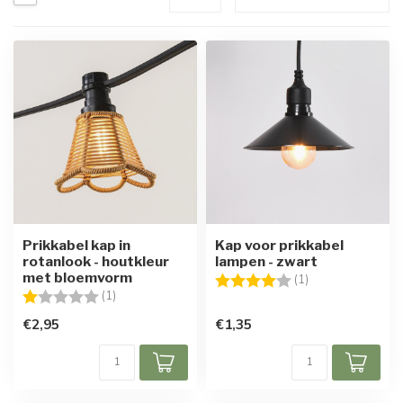
Prikkabel kap in
Kap voor prikkabel
rotanlook - houtkleur
lampen - zwart
met bloemvorm
Beoordeling:
4.0 uit 5 sterren
(1)
Beoordeling:
1.0 uit 5 sterren
(1)
€2,95
€1,35