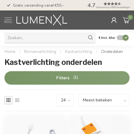
50 dagen bedenktijd &
4.7
Gratis verzending vanaf €55,-
met Klarna
Gebaseerd op 24393 beoordelingen
0
MENU
€
Incl. btw
Home
/
Binnenverlichting
/
Kastverlichting
/
Onderdelen
Kastverlichting onderdelen
Filters