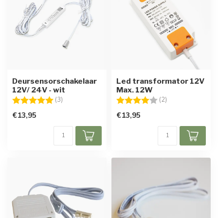
Deursensorschakelaar
Led transformator 12V
12V/ 24V - wit
Max. 12W
Beoordeling:
5.0 uit 5 sterren
Beoordeling:
4.0 uit 5 sterren
(3)
(2)
€13,95
€13,95