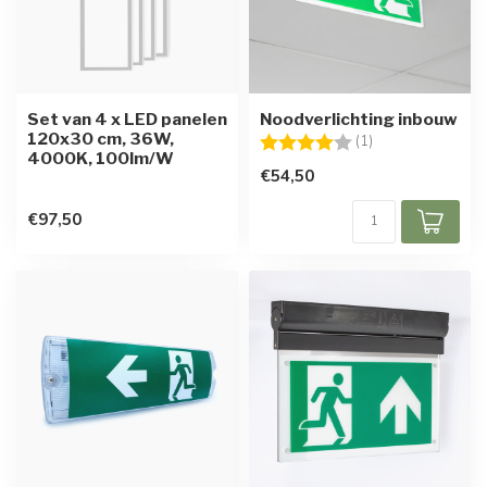
Set van 4 x LED panelen
Noodverlichting inbouw
120x30 cm, 36W,
Beoordeling:
4.0 uit 5 sterren
(1)
4000K, 100lm/W
€54,50
€97,50