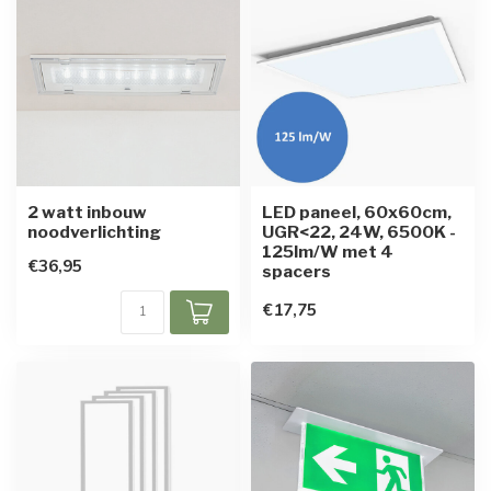
2 watt inbouw
LED paneel, 60x60cm,
noodverlichting
UGR<22, 24W, 6500K -
125lm/W met 4
€36,95
spacers
€17,75