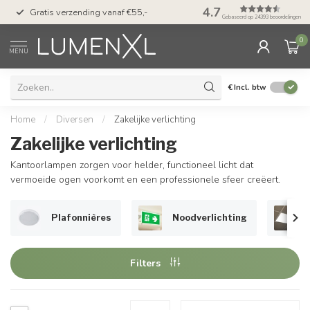
50 dagen bedenktijd &
4.7
Gratis verzending vanaf €55,-
met Klarna
Gebaseerd op 24393 beoordelingen
0
MENU
€
Incl. btw
Home
/
Diversen
/
Zakelijke verlichting
Zakelijke verlichting
Kantoorlampen zorgen voor helder, functioneel licht dat
vermoeide ogen voorkomt en een professionele sfeer creëert.
Plafonnières
Noodverlichting
Filters