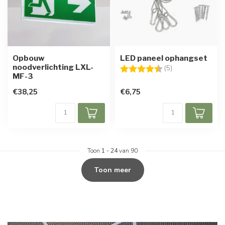
Opbouw
LED paneel ophangset
noodverlichting LXL-
Beoordeling:
4.6 uit 5 sterren
(5)
MF-3
€38,25
€6,75
Toon
1
-
24
van 90
Toon meer