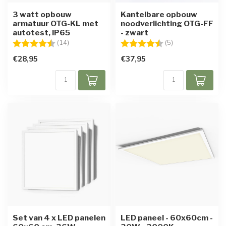
3 watt opbouw
Kantelbare opbouw
armatuur OTG-KL met
noodverlichting OTG-FF
autotest, IP65
- zwart
Beoordeling:
4.6 uit 5 sterren
Beoordeling:
4.6 uit 5 sterren
(14)
(5)
€28,95
€37,95
Set van 4 x LED panelen
LED paneel - 60x60cm -