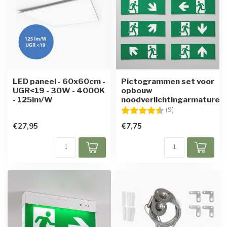
LED paneel - 60x60cm -
Pictogrammen set voor
UGR<19 - 30W - 4000K
opbouw
- 125lm/W
noodverlichtingarmaturen
Beoordeling:
4.6 uit 5 sterren
(9)
€27,95
€7,75