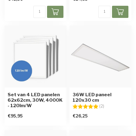
Set van 4 LED panelen
36W LED paneel
62x62cm, 30W, 4000K
120x30 cm
- 120lm/W
Beoordeling:
5.0 uit 5 sterren
(2)
€95,95
€26,25