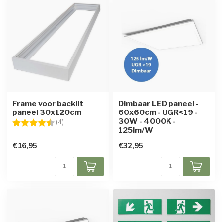
Frame voor backlit
Dimbaar LED paneel -
paneel 30x120cm
60x60cm - UGR<19 -
30W - 4000K -
Beoordeling:
4.5 uit 5 sterren
(4)
125lm/W
€16,95
€32,95