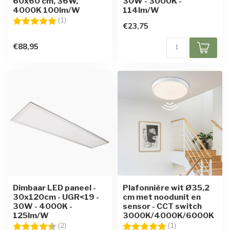
60x60 cm, 36W,
30W - 3000K -
4000K 100lm/W
114lm/W
Beoordeling:
5.0 uit 5 sterren
(1)
€23,75
€88,95
Dimbaar LED paneel -
Plafonnière wit Ø35,2
30x120cm - UGR<19 -
cm met noodunit en
30W - 4000K -
sensor - CCT switch
125lm/W
3000K/4000K/6000K
Beoordeling:
4.5 uit 5 sterren
Beoordeling:
5.0 uit 5 sterren
(2)
(1)