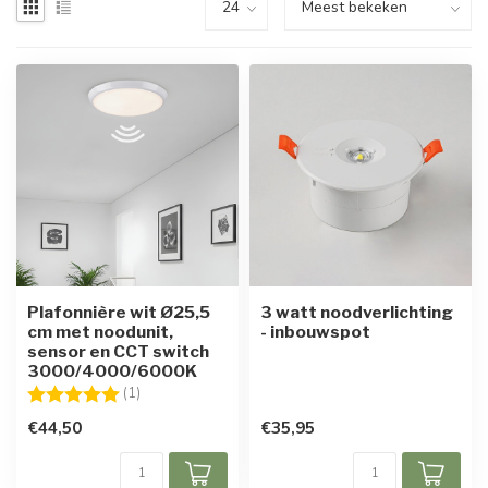
Plafonnière wit Ø25,5
3 watt noodverlichting
cm met noodunit,
- inbouwspot
sensor en CCT switch
3000/4000/6000K
Beoordeling:
5.0 uit 5 sterren
(1)
€44,50
€35,95