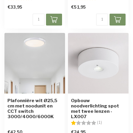
€33,95
€51,95
Plafonnière wit Ø25,5
Opbouw
cm met noodunit en
noodverlichting spot
CCT switch
met twee lenzen -
3000/4000/6000K
LX007
Beoordeling:
1.0 uit 5 sterren
(1)
€42,50
€24,95