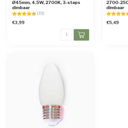
Ø45mm, 4.5W, 2700K, 3-staps
2700-250
dimbaar
dimbaar
Beoordeling:
4.7 uit 5 sterren
Beoordelin
(33)
€3,99
€5,49