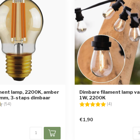
ment lamp, 2200K, amber
Dimbare filament lamp va
5mm, 3-staps dimbaar
1W, 2200K
g:
4.7 uit 5 sterren
Beoordeling:
5.0 uit 5 sterr
(54)
(4)
€1,90