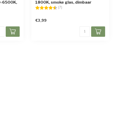
0-6500K,
1800K, smoke glas, dimbaar
Beoordeling:
4.1 uit 5 sterren
(7)
en
€3,99