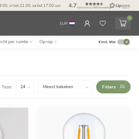
4.7
.00, vr tot 21.00, za tot 17.00 uur
Gebaseerd op 24393 beoordelingen
0
EUR
icht per ruimte
Op=op
€
Incl. btw
Toon:
Filters