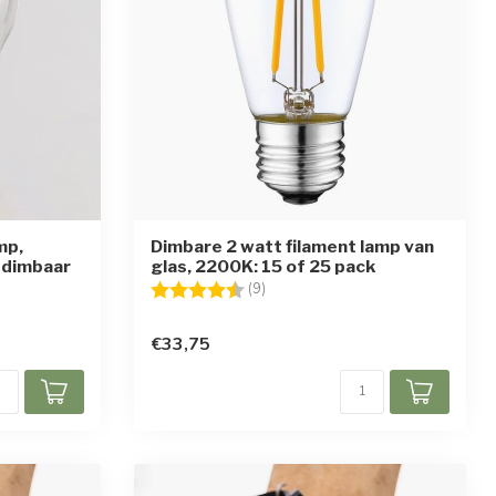
mp,
Dimbare 2 watt filament lamp van
 dimbaar
glas, 2200K: 15 of 25 pack
ren
Beoordeling:
4.7 uit 5 sterren
(9)
€33,75