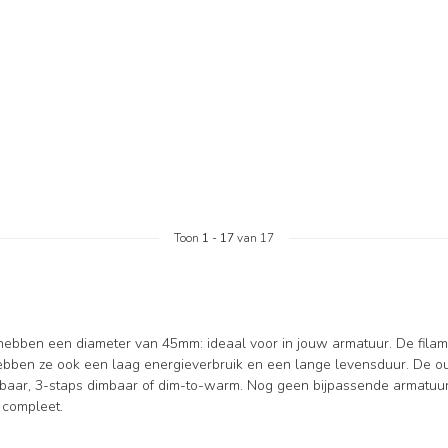
Toon
1
-
17
van 17
bben een diameter van 45mm: ideaal voor in jouw armatuur. De filament
ebben ze ook een laag energieverbruik en een lange levensduur. De ou
baar, 3-staps dimbaar of dim-to-warm. Nog geen bijpassende armatuu
 compleet.