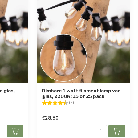
n glas,
Dimbare 1 watt filament lamp van
glas, 2200K: 15 of 25 pack
en
Beoordeling:
4.4 uit 5 sterren
(7)
€28,50