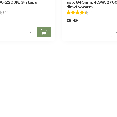
0-2200K, 3-staps
app, Ø45mm, 4,9W, 270
dim-to-warm
g:
4.5 uit 5 sterren
Beoordeling:
4.7 uit 5 sterr
(34)
(3)
€9,49