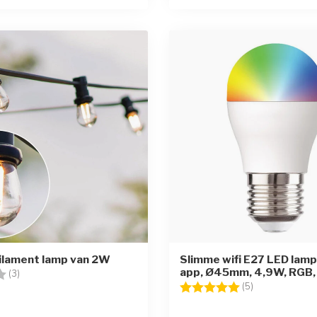
ilament lamp van 2W
Slimme wifi E27 LED lam
app, Ø45mm, 4,9W, RGB,
g:
3.3 uit 5 sterren
(3)
Beoordeling:
5.0 uit 5 sterr
(5)