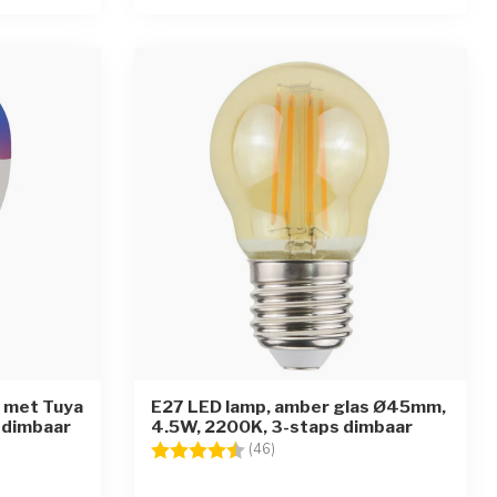
p met Tuya
E27 LED lamp, amber glas Ø45mm,
 dimbaar
4.5W, 2200K, 3-staps dimbaar
en
Beoordeling:
4.6 uit 5 sterren
(46)