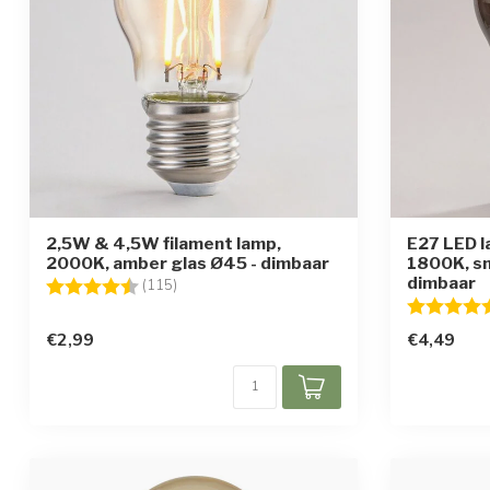
2,5W & 4,5W filament lamp,
E27 LED 
2000K, amber glas Ø45 - dimbaar
1800K, sm
dimbaar
Beoordeling:
4.6 uit 5 sterren
(115)
Beoordelin
€2,99
€4,49