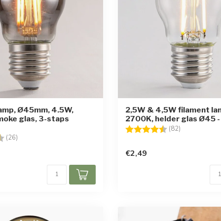
lamp, Ø45mm, 4.5W,
2,5W & 4,5W filament la
oke glas, 3-staps
2700K, helder glas Ø45 -
Beoordeling:
4.6 uit 5 ster
(82)
g:
4.7 uit 5 sterren
(26)
€2,49