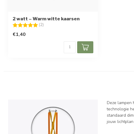
2 watt – Warm witte kaarsen
Beoordeling:
5.0 uit 5 sterren
(2)
€1,40
Deze lampen he
technologie h
standaard dim
jouw lichtplan