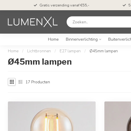
t*
Gratis verzending vanaf €55,-
5
Home
Binnenverlichting
Buitenverlic
Home
/
Lichtbronnen
/
E27 lampen
/
Ø45mm lampen
Ø45mm lampen
17
Producten