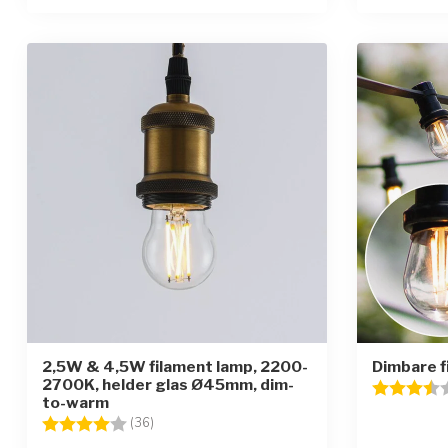
2,5W & 4,5W filament lamp, 2200-
Dimbare f
2700K, helder glas Ø45mm, dim-
Beoordelin
to-warm
Beoordeling:
4.0 uit 5 sterren
(36)