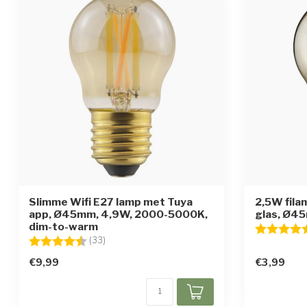
Slimme Wifi E27 lamp met Tuya
2,5W fila
app, Ø45mm, 4,9W, 2000-5000K,
glas, Ø4
dim-to-warm
Beoordelin
Beoordeling:
4.2 uit 5 sterren
(33)
€9,99
€3,99