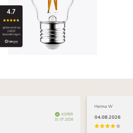
4.7
gebaseerd op
24393
beoordelingen
Herma W
KOPER
04.08.2026
31.07.2026