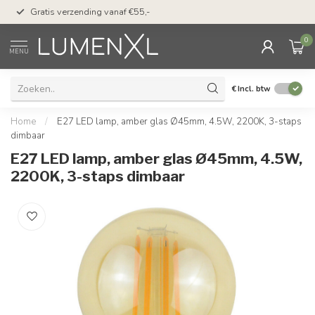
50 dagen bedenktijd &
Gratis verzending vanaf €55,-
met Klarna
0
MENU
€
Incl. btw
Home
/
E27 LED lamp, amber glas Ø45mm, 4.5W, 2200K, 3-staps
dimbaar
E27 LED lamp, amber glas Ø45mm, 4.5W,
2200K, 3-staps dimbaar