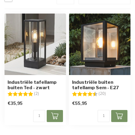
Industriële tafellamp
Industriële buiten
buiten Ted - zwart
tafellamp Sem - E27
Beoordeling:
5.0 uit 5 sterren
Beoordeling:
4.4 uit 5 sterre
(2)
(20)
€35,95
€55,95