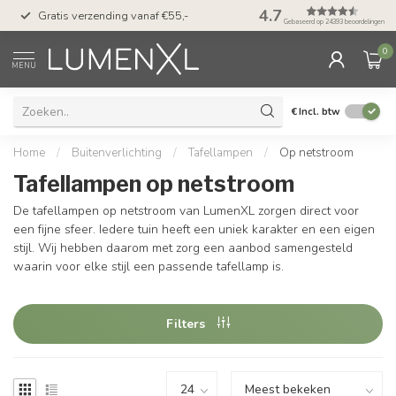
50 dagen bedenktijd &
4.7
Gratis verzending vanaf €55,-
met Klarna
Gebaseerd op 24393 beoordelingen
0
MENU
€
Incl. btw
Home
/
Buitenverlichting
/
Tafellampen
/
Op netstroom
Tafellampen op netstroom
De tafellampen op netstroom van LumenXL zorgen direct voor
een fijne sfeer. Iedere tuin heeft een uniek karakter en een eigen
stijl. Wij hebben daarom met zorg een aanbod samengesteld
waarin voor elke stijl een passende tafellamp is.
Filters