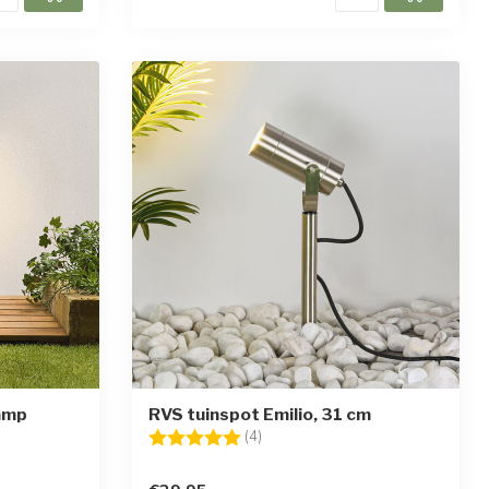
amp
RVS tuinspot Emilio, 31 cm
Beoordeling:
5.0 uit 5 sterren
(4)
en