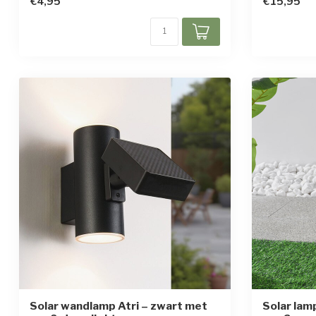
€4,95
€15,95
Solar wandlamp Atri – zwart met
Solar lam