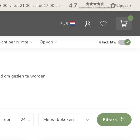
4.7
.00, vr tot 21.00, za tot 17.00 uur
Gebaseerd op 24393 beoordelingen
0
EUR
Licht per ruimte
Op=op
€
Incl. btw
ard om gezien te worden.
Toon:
Filters