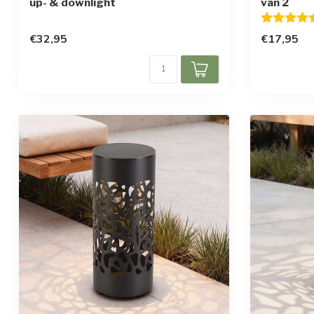
up- & downlight
van 2
Beoordelin
€32,95
€17,95