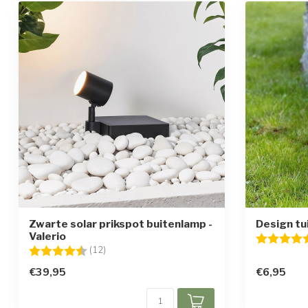
Zwarte solar prikspot buitenlamp -
Design tu
Valerio
Beoordelin
Beoordeling:
4.3 uit 5 sterren
(12)
€39,95
€6,95