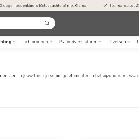
0 dagen bedenktijd & Betaal achteraf met Klarna
Tel: ma-do tot 23
chting
Lichtbronnen
Plafondventilatoren
Diversen
unnen zien. In jouw tuin zijn sommige elementen in het bijzonder het wa