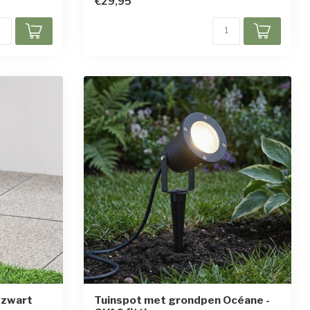
€29,95
 zwart
Tuinspot met grondpen Océane -