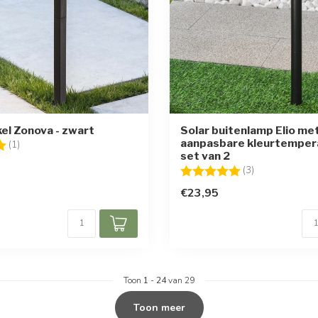
kel Zonova - zwart
Solar buitenlamp Elio me
aanpasbare kleurtempera
g:
5.0 uit 5 sterren
(1)
set van 2
Beoordeling:
5.0 uit 5 sterr
(3)
€23,95
Toon
1
-
24
van 29
Toon meer