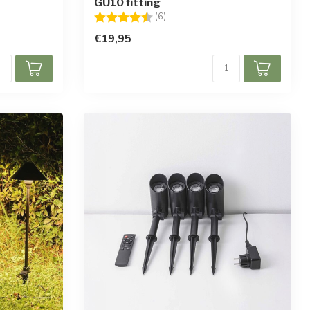
GU10 fitting
en
Beoordeling:
4.5 uit 5 sterren
(6)
€19,95