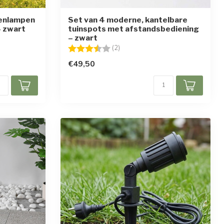
tenlampen
Set van 4 moderne, kantelbare
– zwart
tuinspots met afstandsbediening
– zwart
Beoordeling:
3.5 uit 5 sterren
(2)
€49,50