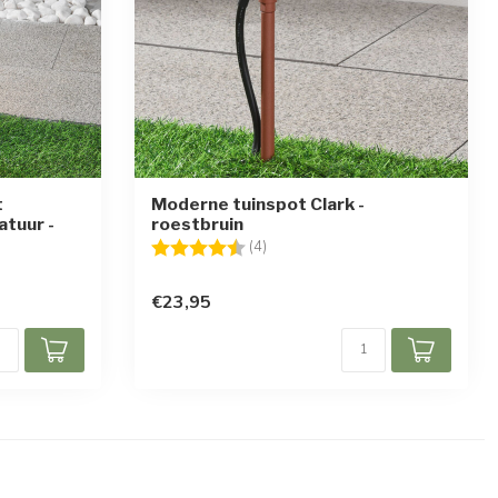
t
Moderne tuinspot Clark -
tuur -
roestbruin
Beoordeling:
4.8 uit 5 sterren
(4)
en
€23,95