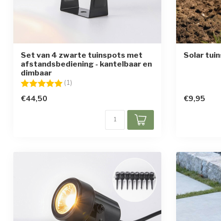
Set van 4 zwarte tuinspots met
Solar tuin
afstandsbediening - kantelbaar en
dimbaar
Beoordeling:
5.0 uit 5 sterren
(1)
€44,50
€9,95