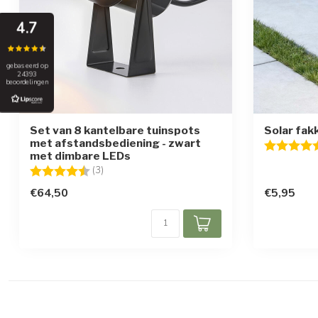
4.7
gebaseerd op
24393
beoordelingen
Set van 8 kantelbare tuinspots
Solar fak
met afstandsbediening - zwart
Beoordelin
met dimbare LEDs
Beoordeling:
4.7 uit 5 sterren
(3)
€64,50
€5,95