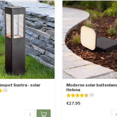
inspot Suntra - solar
Moderne solar buitenlam
Helena
g:
5.0 uit 5 sterren
(2)
Beoordeling:
4.3 uit 5 sterr
(3)
€27,95