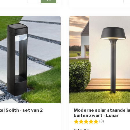
el Solith - set van 2
Moderne solar staande l
buiten zwart - Lunar
Beoordeling:
5.0 uit 5 sterr
(3)