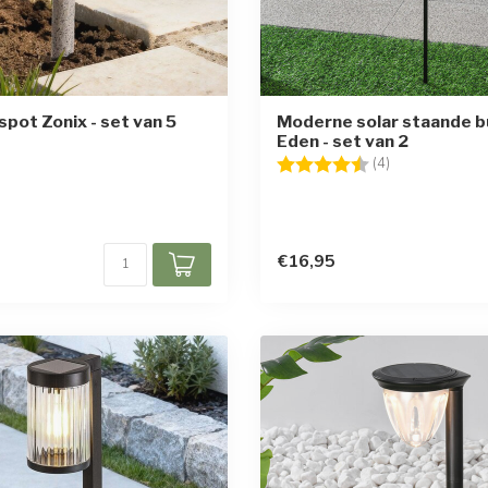
spot Zonix - set van 5
Moderne solar staande b
Eden - set van 2
Beoordeling:
4.5 uit 5 sterr
(4)
€16,95