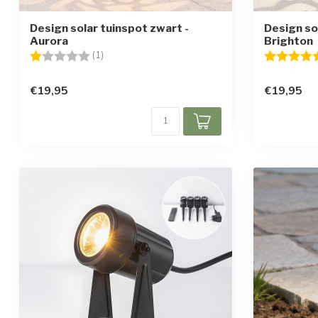
Design solar tuinspot zwart -
Design so
Aurora
Brighton
Beoordeling:
1.0 uit 5 sterren
Beoordelin
(1)
€19,95
€19,95