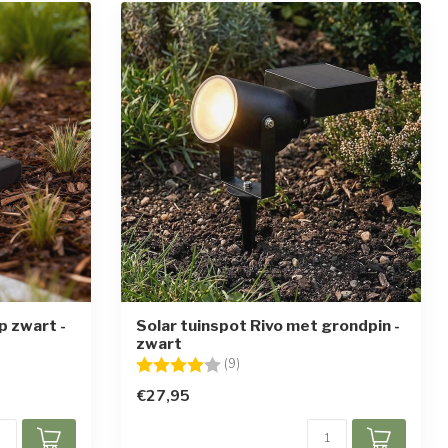
p zwart -
Solar tuinspot Rivo met grondpin -
zwart
en
Beoordeling:
4.0 uit 5 sterren
(9)
€27,95