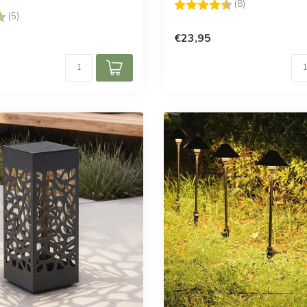
Beoordeling:
4.4 uit 5 sterr
(8)
g:
4.8 uit 5 sterren
(5)
€23,95