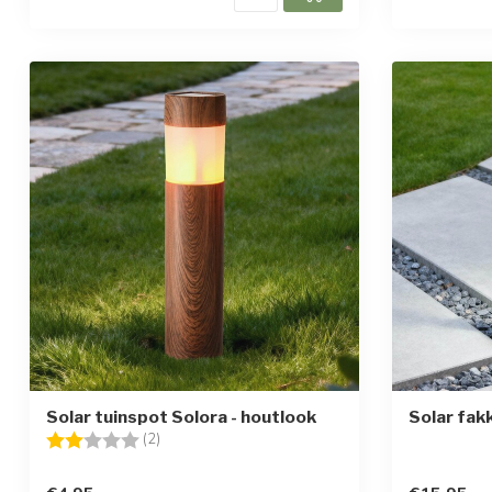
Solar tuinspot Solora - houtlook
Solar fakk
Beoordeling:
2.0 uit 5 sterren
(2)