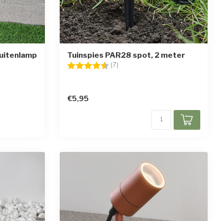
uitenlamp
Tuinspies PAR28 spot, 2 meter
Beoordeling:
4.6 uit 5 sterren
(7)
en
€5,95