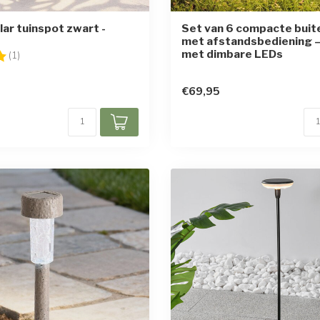
lar tuinspot zwart -
Set van 6 compacte bui
met afstandsbediening 
met dimbare LEDs
g:
5.0 uit 5 sterren
(1)
€69,95