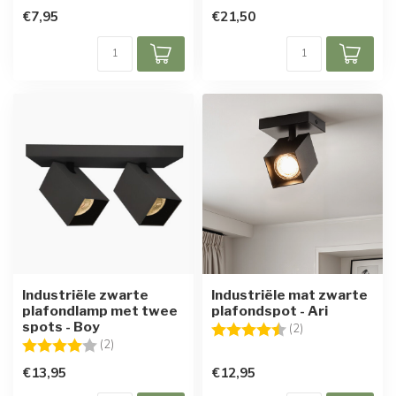
€7,95
€21,50
Industriële zwarte
Industriële mat zwarte
plafondlamp met twee
plafondspot - Ari
spots - Boy
Beoordeling:
4.5 uit 5 sterren
(2)
Beoordeling:
4.0 uit 5 sterren
(2)
€13,95
€12,95