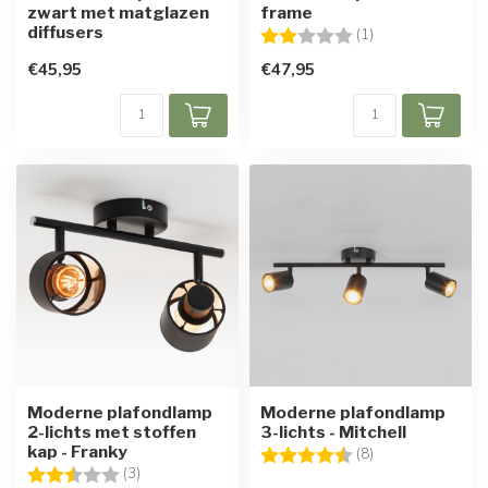
zwart met matglazen
frame
diffusers
Beoordeling:
2.0 uit 5 sterren
(1)
€45,95
€47,95
Moderne plafondlamp
Moderne plafondlamp
2-lichts met stoffen
3-lichts - Mitchell
kap - Franky
Beoordeling:
4.6 uit 5 sterren
(8)
Beoordeling:
2.3 uit 5 sterren
(3)