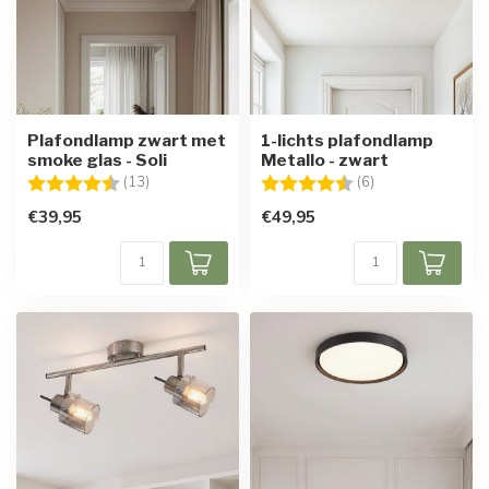
Plafondlamp zwart met
1-lichts plafondlamp
smoke glas - Soli
Metallo - zwart
Beoordeling:
4.8 uit 5 sterren
Beoordeling:
4.8 uit 5 sterren
(13)
(6)
€39,95
€49,95