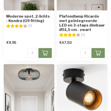
Moderne spot, 2-lichts
Plafondlamp Ricardo
- Kendra (G9 fitting)
met geïntegreerde
LED en 3-staps dimbaar
Beoordeling:
4.0 uit 5 sterren
(2)
Ø51,5 cm - zwart
Beoordeling:
4.0 uit 5 sterren
(1)
€9,95
€47,50