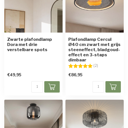
Zwarte plafondlamp
Plafondlamp Cercul
Dora met drie
Ø40 cm zwart met grijs
verstelbare spots
steeneffect, bladgoud-
effect en 3-staps
dimbaar
Beoordeling:
5.0 uit 5 sterren
(2)
€49,95
€86,95