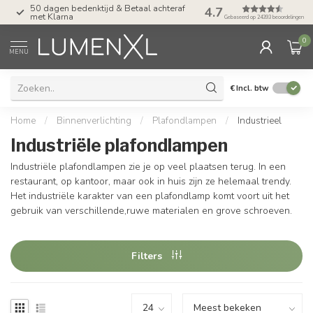
50 dagen bedenktijd & Betaal achteraf
Tel: ma-do tot 23.00, v
4.7
met Klarna
17.00 uur
Gebaseerd op 24393 beoordelingen
0
MENU
€
Incl. btw
Home
/
Binnenverlichting
/
Plafondlampen
/
Industrieel
Industriële plafondlampen
Industriële plafondlampen zie je op veel plaatsen terug. In een
restaurant, op kantoor, maar ook in huis zijn ze helemaal trendy.
Het industriële karakter van een plafondlamp komt voort uit het
gebruik van verschillende,ruwe materialen en grove schroeven.
Filters