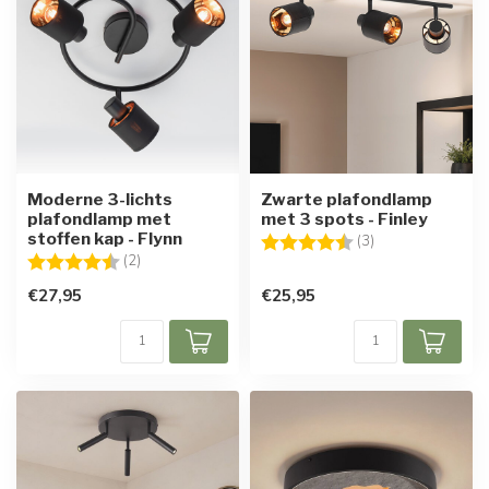
Moderne 3-lichts
Zwarte plafondlamp
plafondlamp met
met 3 spots - Finley
stoffen kap - Flynn
Beoordeling:
4.7 uit 5 sterren
(3)
Beoordeling:
4.5 uit 5 sterren
(2)
€27,95
€25,95