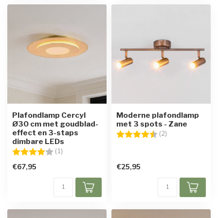
Plafondlamp Cercyl
Moderne plafondlamp
Ø30 cm met goudblad-
met 3 spots - Zane
effect en 3-staps
Beoordeling:
4.5 uit 5 sterren
(2)
dimbare LEDs
Beoordeling:
4.0 uit 5 sterren
(1)
€67,95
€25,95