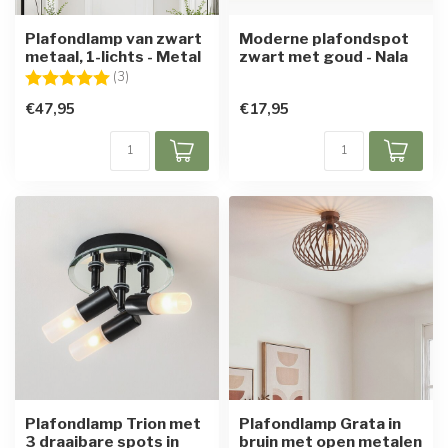
Plafondlamp van zwart
Moderne plafondspot
metaal, 1-lichts - Metal
zwart met goud - Nala
Beoordeling:
5.0 uit 5 sterren
(3)
€47,95
€17,95
Plafondlamp Trion met
Plafondlamp Grata in
3 draaibare spots in
bruin met open metalen