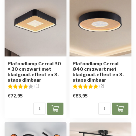
Plafondlamp Cercal 30
Plafondlamp Cercul
× 30 cm zwart met
Ø40 cm zwart met
bladgoud-effect en 3-
bladgoud-effect en 3-
staps dimbaar
staps dimbaar
Beoordeling:
4.0 uit 5 sterren
Beoordeling:
5.0 uit 5 sterren
(1)
(2)
€72,95
€83,95