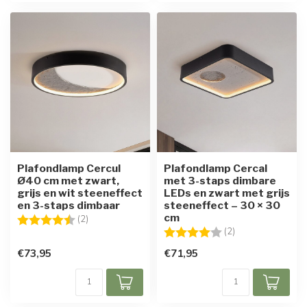
Plafondlamp Cercul
Plafondlamp Cercal
Ø40 cm met zwart,
met 3-staps dimbare
grijs en wit steeneffect
LEDs en zwart met grijs
en 3-staps dimbaar
steeneffect – 30 × 30
cm
Beoordeling:
4.5 uit 5 sterren
(2)
Beoordeling:
4.0 uit 5 sterren
(2)
€73,95
€71,95