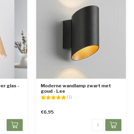
r glas -
Moderne wandlamp zwart met
goud - Lee
en
Beoordeling:
5.0 uit 5 sterren
(1)
€6,95