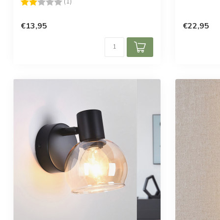
Beoordeling:
2.0 uit 5 sterren
(1)
€13,95
€22,95