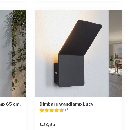
mp 65 cm,
Dimbare wandlamp Lucy
Beoordeling:
4.7 uit 5 sterren
(3)
€32,95