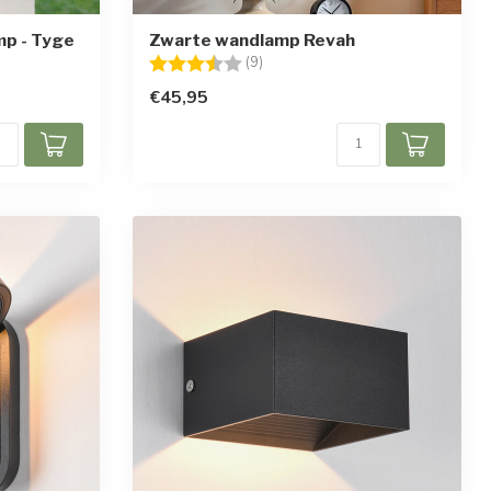
p - Tyge
Zwarte wandlamp Revah
en
Beoordeling:
3.9 uit 5 sterren
(9)
€45,95