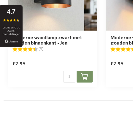
4.7
gebaseerd op
24393
beoordelingen
Moderne wandlamp zwart met
Moderne 
gouden binnenkant - Jen
gouden bi
Beoordeling:
4.4 uit 5 sterren
Beoordelin
(5)
€7,95
€7,95