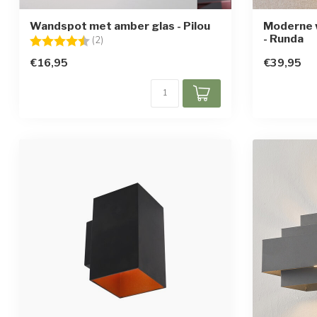
Wandspot met amber glas - Pilou
Moderne w
- Runda
Beoordeling:
4.5 uit 5 sterren
(2)
€16,95
€39,95