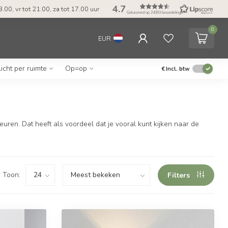
4.7
.00, vr tot 21.00, za tot 17.00 uur
Gebaseerd op 24393 beoordelingen
0
EUR
Licht per ruimte
Op=op
€
Incl. btw
ren. Dat heeft als voordeel dat je vooral kunt kijken naar de
Toon:
Filters