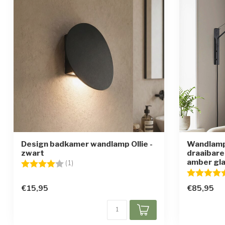
Design badkamer wandlamp Ollie -
Wandlamp
zwart
draaibare
amber gl
Beoordeling:
4.0 uit 5 sterren
(1)
Beoordelin
€15,95
€85,95