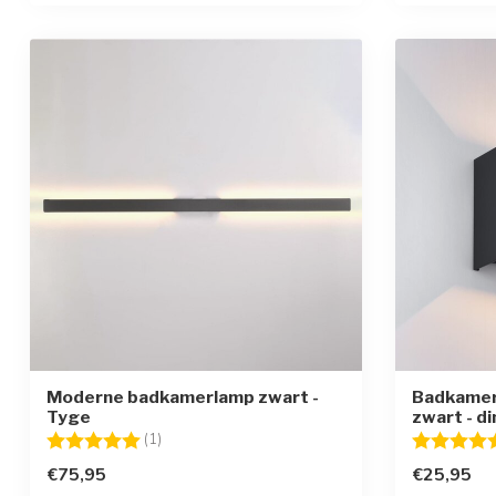
Moderne badkamerlamp zwart -
Badkamer
Tyge
zwart - d
Beoordeling:
5.0 uit 5 sterren
Beoordelin
(1)
€75,95
€25,95