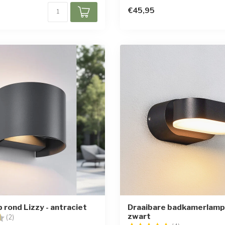
€45,95
rond Lizzy - antraciet
Draaibare badkamerlamp I
zwart
g:
4.5 uit 5 sterren
(2)