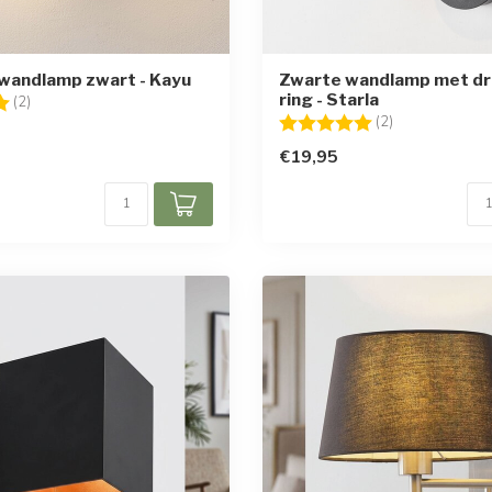
wandlamp zwart - Kayu
Zwarte wandlamp met dr
ring - Starla
g:
5.0 uit 5 sterren
(2)
Beoordeling:
5.0 uit 5 sterr
(2)
€19,95