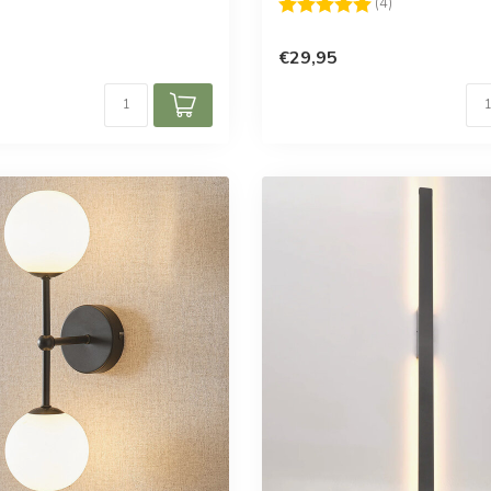
Beoordeling:
5.0 uit 5 sterr
(4)
€29,95