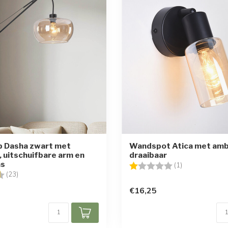
 Dasha zwart met
Wandspot Atica met ambe
, uitschuifbare arm en
draaibaar
as
Beoordeling:
1.0 uit 5 sterr
(1)
g:
4.5 uit 5 sterren
(23)
€16,25