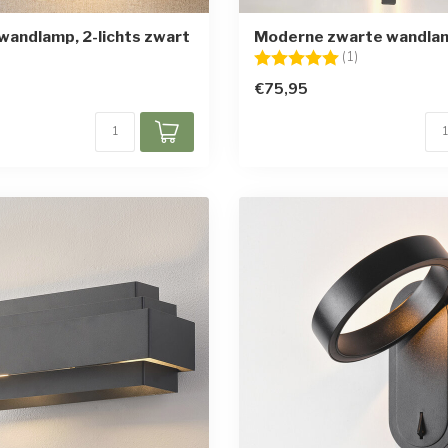
andlamp, 2-lichts zwart
Moderne zwarte wandlam
Beoordeling:
5.0 uit 5 sterr
(1)
€75,95