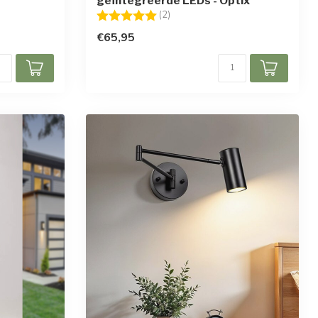
geïntegreerde LEDs - Optix
en
Beoordeling:
5.0 uit 5 sterren
(2)
€65,95