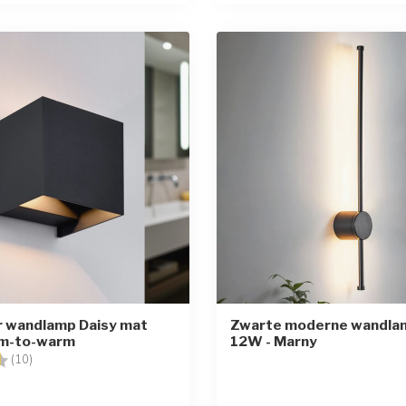
 wandlamp Daisy mat
Zwarte moderne wandla
im-to-warm
12W - Marny
g:
4.9 uit 5 sterren
(10)