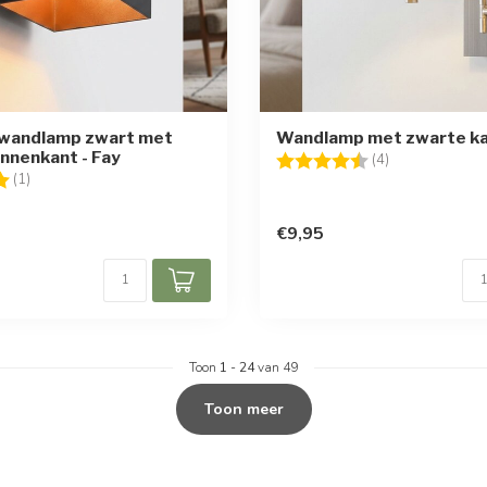
wandlamp zwart met
Wandlamp met zwarte kap
nnenkant - Fay
Beoordeling:
4.8 uit 5 sterr
(4)
g:
5.0 uit 5 sterren
(1)
€9,95
Toon
1
-
24
van 49
Toon meer