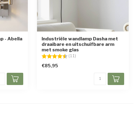
 - Abella
Industriële wandlamp Dasha met
draaibare en uitschuifbare arm
en
met smoke glas
Beoordeling:
4.7 uit 5 sterren
(11)
€85,95