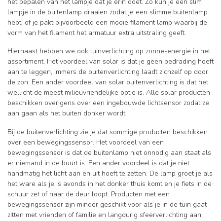
het bepalen van het lampje dat je erin doet. Zo kun je een slim
lampje in de buitenlamp draaien zodat je een slimme buitenlamp
hebt, of je pakt bijvoorbeeld een mooie filament lamp waarbij de
vorm van het filament het armatuur extra uitstraling geeft.
Hiernaast hebben we ook tuinverlichting op zonne-energie in het
assortiment. Het voordeel van solar is dat je geen bedrading hoeft
aan te leggen, immers de buitenverlichting laadt zichzelf op door
de zon. Een ander voordeel van solar buitenverlichting is dat het
wellicht de meest milieuvriendelijke optie is. Alle solar producten
beschikken overigens over een ingebouwde lichtsensor zodat ze
aan gaan als het buiten donker wordt.
Bij de buitenverlichting zie je dat sommige producten beschikken
over een bewegingssensor. Het voordeel van een
bewegingssensor is dat de buitenlamp niet onnodig aan staat als
er niemand in de buurt is. Een ander voordeel is dat je niet
handmatig het licht aan en uit hoeft te zetten. De lamp groet je als
het ware als je 's avonds in het donker thuis komt en je fiets in de
schuur zet of naar de deur loopt. Producten met een
bewegingssensor zijn minder geschikt voor als je in de tuin gaat
zitten met vrienden of familie en langdurig sfeerverlichting aan