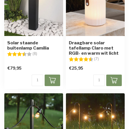
Solar staande
Draagbare solar
buitenlamp Camilia
tafellamp Claro met
RGB- en warm wit licht
Beoordeling:
3.6 uit 5 sterren
(8)
Beoordeling:
4.6 uit 5 sterren
(7)
€79,95
€25,95