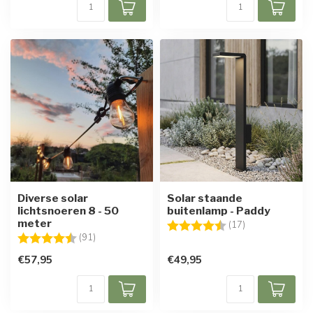
Diverse solar
Solar staande
lichtsnoeren 8 - 50
buitenlamp - Paddy
meter
Beoordeling:
4.5 uit 5 sterre
(17)
Beoordeling:
4.5 uit 5 sterren
(91)
€57,95
€49,95