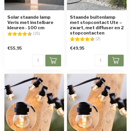
Solar staande lamp
Staande buitenlamp
Veris met instelbare
met stopcontact Ute –
kleuren - 100 cm
zwart, met diffuser en 2
stopcontacten
Beoordeling:
4.4 uit 5 sterren
(25)
Beoordeling:
4.5 uit 5 sterren
(2)
€55,95
€49,95