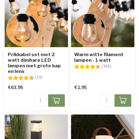
Prikkabel set met 2
Warm witte filament
watt dimbare LED
lampen - 1 watt
lampen met grote kap
Beoordeling:
4.6 uit 5 sterr
(366)
en lens
Beoordeling:
4.8 uit 5 sterren
(19)
€63,95
€1,95