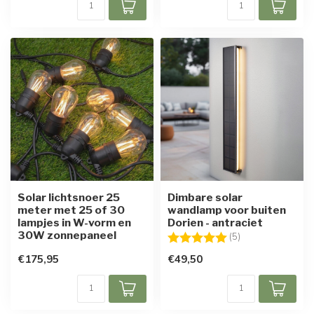
Solar lichtsnoer 25
Dimbare solar
meter met 25 of 30
wandlamp voor buiten
lampjes in W-vorm en
Dorien - antraciet
30W zonnepaneel
Beoordeling:
5.0 uit 5 sterren
(5)
€175,95
€49,50