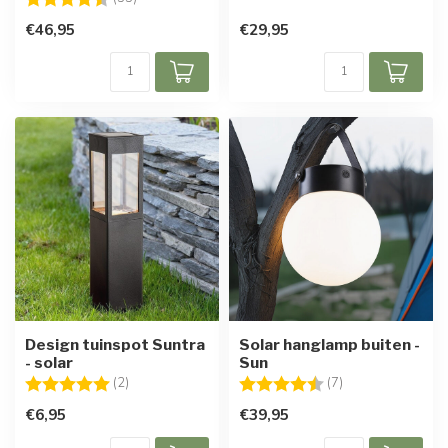
€46,95
€29,95
Design tuinspot Suntra
Solar hanglamp buiten -
- solar
Sun
Beoordeling:
5.0 uit 5 sterren
Beoordeling:
4.7 uit 5 sterren
(2)
(7)
€6,95
€39,95