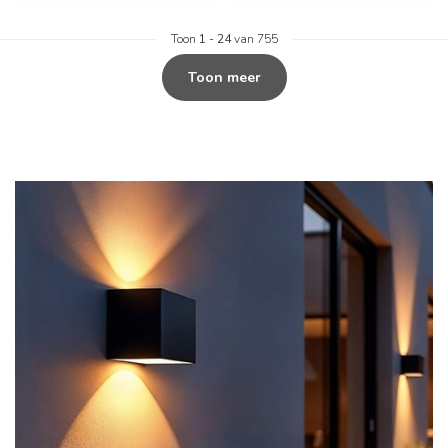
Toon
1
-
24
van 755
Toon meer