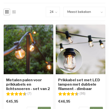
Metalen palen voor
Prikkabel set met LED
prikkabels en
lampen met dubbele
lichtsnoeren - set van 2
filament - dimbaar
Beoordeling:
4.6 uit 5 sterren
Beoordeling:
4.7 uit 5 sterre
(7)
(98)
€45,95
€46,95