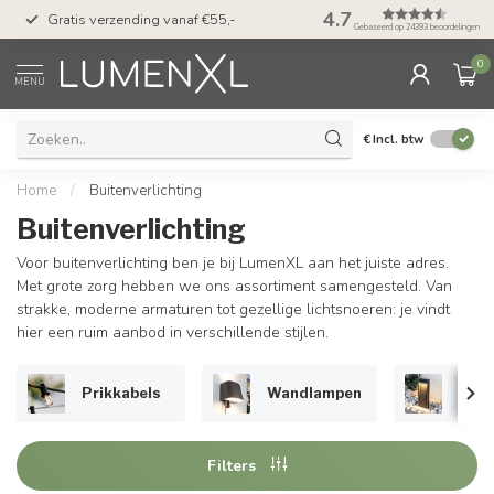
50 dagen bedenktijd &
4.7
Gratis verzending vanaf €55,-
met Klarna
Gebaseerd op 24393 beoordelingen
0
MENU
€
Incl. btw
Home
/
Buitenverlichting
Buitenverlichting
Voor buitenverlichting ben je bij LumenXL aan het juiste adres.
Met grote zorg hebben we ons assortiment samengesteld. Van
strakke, moderne armaturen tot gezellige lichtsnoeren: je vindt
hier een ruim aanbod in verschillende stijlen.
Prikkabels
Wandlampen
Staa
Filters