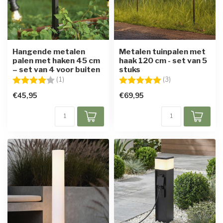
Hangende metalen
Metalen tuinpalen met
palen met haken 45 cm
haak 120 cm - set van 5
– set van 4 voor buiten
stuks
Beoordeling:
4.0 uit 5 sterren
Beoordeling:
5.0 uit 5 sterren
(1)
(3)
€45,95
€69,95