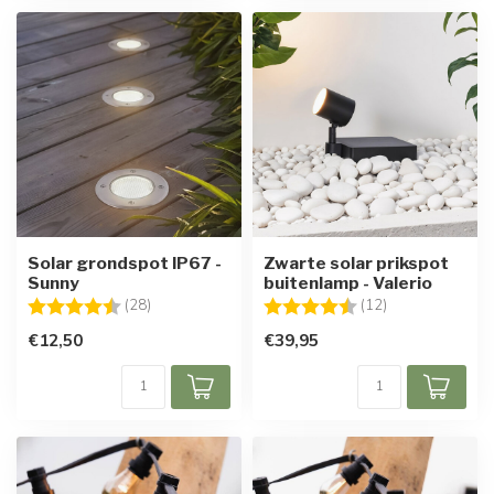
Solar grondspot IP67 -
Zwarte solar prikspot
Sunny
buitenlamp - Valerio
Beoordeling:
4.3 uit 5 sterren
Beoordeling:
4.3 uit 5 sterre
(28)
(12)
€12,50
€39,95