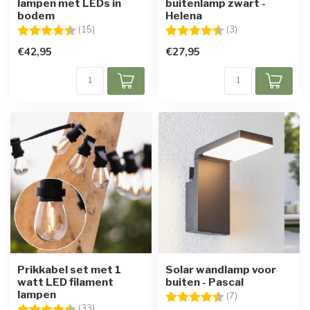
lampen met LEDs in
buitenlamp zwart -
bodem
Helena
Beoordeling:
4.6 uit 5 sterren
Beoordeling:
4.3 uit 5 sterren
(15)
(3)
€42,95
€27,95
Prikkabel set met 1
Solar wandlamp voor
watt LED filament
buiten - Pascal
lampen
Beoordeling:
4.6 uit 5 sterren
(7)
Beoordeling:
4.8 uit 5 sterren
(33)