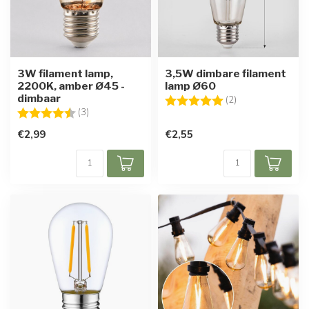
3W filament lamp,
3,5W dimbare filament
2200K, amber Ø45 -
lamp Ø60
dimbaar
Beoordeling:
5.0 uit 5 sterren
(2)
Beoordeling:
4.7 uit 5 sterren
(3)
€2,99
€2,55