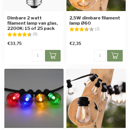
Dimbare 2 watt
2,5W dimbare filament
filament lamp van glas,
lamp Ø60
2200K: 15 of 25 pack
Beoordeling:
3.5 uit 5 sterren
(2)
Beoordeling:
4.7 uit 5 sterren
(9)
€33,75
€2,35