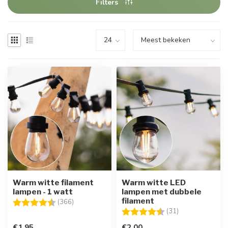
Filters
Warm witte filament
Warm witte LED
lampen - 1 watt
lampen met dubbele
filament
Beoordeling:
4.6 uit 5 sterren
(366)
Beoordeling:
4.6 uit 5 sterre
(31)
€1,95
€2,00