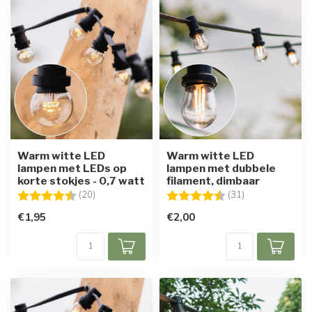
Warm witte LED
Warm witte LED
lampen met LEDs op
lampen met dubbele
korte stokjes - 0,7 watt
filament, dimbaar
Beoordeling:
4.7 uit 5 sterren
Beoordeling:
4.6 uit 5 sterre
(20)
(31)
€1,95
€2,00