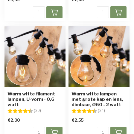
Warm witte filament
Warm witte lampen
lampen, U-vorm - 0,6
met grote kap en lens,
watt
dimbaar, Ø60 - 2 watt
Beoordeling:
4.8 uit 5 sterren
Beoordeling:
4.7 uit 5 sterre
(20)
(24)
€2,00
€2,55