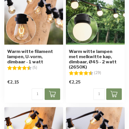
Warm witte filament
Warm witte lampen
lampen, U-vorm,
met melkwitte kap,
dimbaar - 1 watt
dimbaar, Ø45 - 2 watt
(2650K)
Beoordeling:
4.6 uit 5 sterren
(5)
Beoordeling:
4.6 uit 5 sterre
(29)
€2,15
€2,25