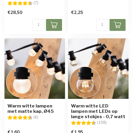
Beoordeling:
4.4 uit 5 sterren
(7)
€28,50
€2,25
Warm witte lampen
Warm witte LED
met matte kap, Ø45
lampen met LEDs op
lange stokjes - 0,7 watt
Beoordeling:
4.7 uit 5 sterren
(6)
Beoordeling:
4.7 uit 5 sterr
(108)
€1,60
€1,95