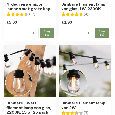
4 kleuren gemixte
Dimbare filament lamp
lampen met grote kap
van glas, 1W, 2200K
Beoordeling:
4.7 uit 5 sterren
Beoordeling:
5.0 uit 5 sterren
(17)
(4)
€9,00
€1,90
Dimbare 1 watt
Dimbare filament lamp
filament lamp van glas,
van 2W
2200K: 15 of 25 pack
Beoordeling:
3.3 uit 5 sterren
(3)