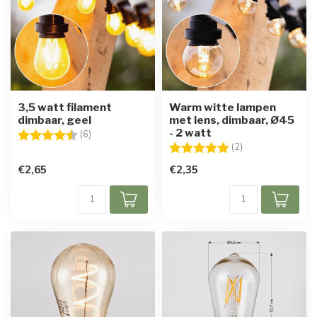
3,5 watt filament
Warm witte lampen
dimbaar, geel
met lens, dimbaar, Ø45
- 2 watt
Beoordeling:
4.3 uit 5 sterren
(6)
Beoordeling:
5.0 uit 5 sterren
(2)
€2,65
€2,35