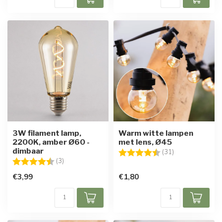
3W filament lamp,
Warm witte lampen
2200K, amber Ø60 -
met lens, Ø45
dimbaar
Beoordeling:
4.8 uit 5 sterre
(31)
Beoordeling:
4.7 uit 5 sterren
(3)
€3,99
€1,80