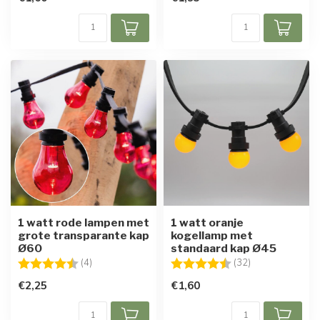
1 watt rode lampen met
1 watt oranje
grote transparante kap
kogellamp met
Ø60
standaard kap Ø45
Beoordeling:
4.8 uit 5 sterren
Beoordeling:
4.7 uit 5 sterre
(4)
(32)
€2,25
€1,60