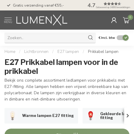
50 dagen bedenktijd &
4.7
Gratis verzending vanaf €55,-
met Klarna
Gebaseerd op 24393 beoordelingen
0
MENU
€
Incl. btw
Home
/
Lichtbronnen
/
E27 lampen
/
Prikkabel lampen
E27 Prikkabel lampen voor in de
prikkabel
Bekijk ons ​​complete assortiment ledlampen voor prikkabels met
E27-fitting. Alle lampen hebben een vrijwel onbreekbare kap van
polycarbonaat. De lampen zijn verkrijgbaar in diverse kleuren en
in dimbare en niet-dimbare uitvoeringen.
Gekleurde lampe
Warme lampen E27 fitting
fitting