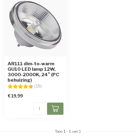
AR111 dim-to-warm
GU10 LED lamp 12W,
3000-2000K, 24° (PC
behuizing)
Beoordeling:
4.6 uit 5 sterren
(15)
€19,99
Toon
1
-
1
van 1