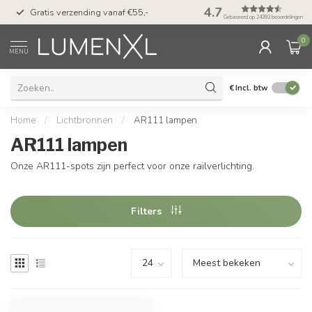
50 dagen bedenktijd &
4.7
Gratis verzending vanaf €55,-
met Klarna
Gebaseerd op 24393 beoordelingen
0
MENU
€
Incl. btw
Home
/
Lichtbronnen
/
AR111 lampen
AR111 lampen
Onze AR111-spots zijn perfect voor onze railverlichting.
Filters