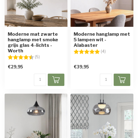
Moderne mat zwarte
Moderne hanglamp met
hanglamp met smoke
5 lampen wit -
grijs glas 4-lichts -
Alabaster
Worth
Beoordeling:
5.0 uit 5 sterren
(4)
Beoordeling:
4.2 uit 5 sterren
(5)
€29,95
€39,95