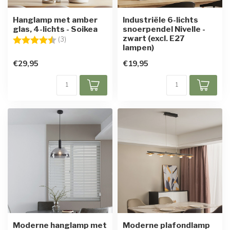
Hanglamp met amber
Industriële 6-lichts
glas, 4-lichts - Soikea
snoerpendel Nivelle -
zwart (excl. E27
Beoordeling:
4.7 uit 5 sterren
(3)
lampen)
€29,95
€19,95
Moderne hanglamp met
Moderne plafondlamp