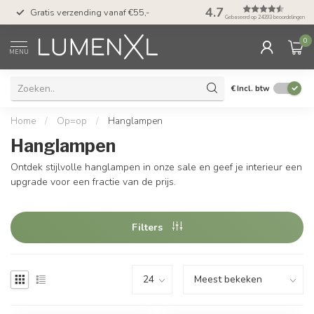
50 dagen bedenktijd &
4.7
Gratis verzending vanaf €55,-
met Klarna
Gebaseerd op 24393 beoordelingen
0
MENU
€
Incl. btw
Home
/
Op=op
/
Hanglampen
Hanglampen
Ontdek stijlvolle hanglampen in onze sale en geef je interieur een
upgrade voor een fractie van de prijs.
Filters