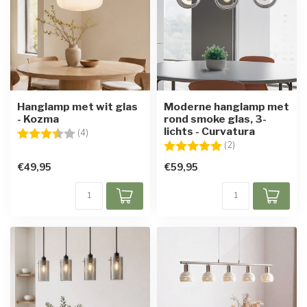
Hanglamp met wit glas
Moderne hanglamp met
- Kozma
rond smoke glas, 3-
lichts - Curvatura
Beoordeling:
3.8 uit 5 sterren
(4)
Beoordeling:
5.0 uit 5 sterren
(2)
€49,95
€59,95