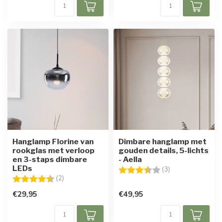
Hanglamp Florine van
Dimbare hanglamp met
rookglas met verloop
gouden details, 5-lichts
en 3-staps dimbare
- Aella
LEDs
Beoordeling:
3.7 uit 5 sterren
(3)
Beoordeling:
4.5 uit 5 sterren
(2)
€29,95
€49,95