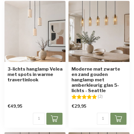
3-lichts hanglamp Velea
Moderne mat zwarte
met spots in warme
en zand gouden
travertinlook
hanglamp met
amberkleurig glas 5-
lichts - Seattle
Beoordeling:
5.0 uit 5 sterren
(2)
€49,95
€29,95