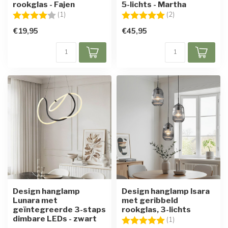
rookglas - Fajen
5-lichts - Martha
Beoordeling:
4.0 uit 5 sterren
Beoordeling:
5.0 uit 5 sterren
(1)
(2)
€19,95
€45,95
Design hanglamp
Design hanglamp Isara
Lunara met
met geribbeld
geïntegreerde 3-staps
rookglas, 3-lichts
dimbare LEDs - zwart
Beoordeling:
5.0 uit 5 sterren
(1)