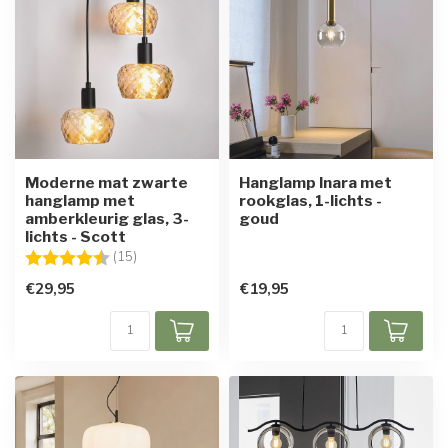
Moderne mat zwarte
Hanglamp Inara met
hanglamp met
rookglas, 1-lichts -
amberkleurig glas, 3-
goud
lichts - Scott
Beoordeling:
4.7 uit 5 sterren
(15)
€29,95
€19,95