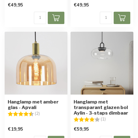
€49,95
€49,95
Hanglamp met amber
Hanglamp met
glas - Apvali
transparant glazen bol
Aylin - 3-staps dimbaar
Beoordeling:
4.5 uit 5 sterren
(2)
Beoordeling:
4.0 uit 5 sterren
(1)
€19,95
€59,95