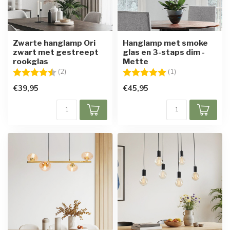
Zwarte hanglamp Ori
Hanglamp met smoke
zwart met gestreept
glas en 3-staps dim -
rookglas
Mette
Beoordeling:
4.5 uit 5 sterren
Beoordeling:
5.0 uit 5 sterren
(2)
(1)
€39,95
€45,95