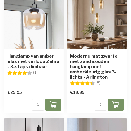
Hanglamp van amber
Moderne mat zwarte
glas met verloop Zahra
met zand gouden
- 3-staps dimbaar
hanglamp met
amberkleurig glas 3-
Beoordeling:
4.0 uit 5 sterren
(1)
lichts - Arlington
Beoordeling:
4.6 uit 5 sterren
(8)
€29,95
€19,95