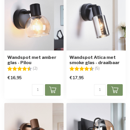
Wandspot met amber
Wandspot Atica met
glas - Pilou
smoke glas - draaibaar
Beoordeling:
4.5 uit 5 sterren
Beoordeling:
4.2 uit 5 sterren
(2)
(5)
€16,95
€17,95