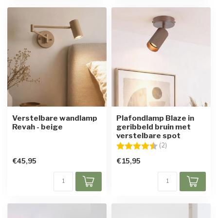
Verstelbare wandlamp
Plafondlamp Blaze in
Revah - beige
geribbeld bruin met
verstelbare spot
Beoordeling:
4.5 uit 5 sterren
(2)
€45,95
€15,95