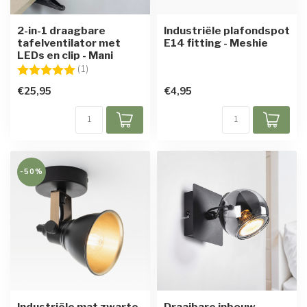
2-in-1 draagbare
Industriële plafondspot
tafelventilator met
E14 fitting - Meshie
LEDs en clip - Mani
Beoordeling:
5.0 uit 5 sterren
(1)
€25,95
€4,95
-50%
Industriële mat zwarte
Draaibare inbouw