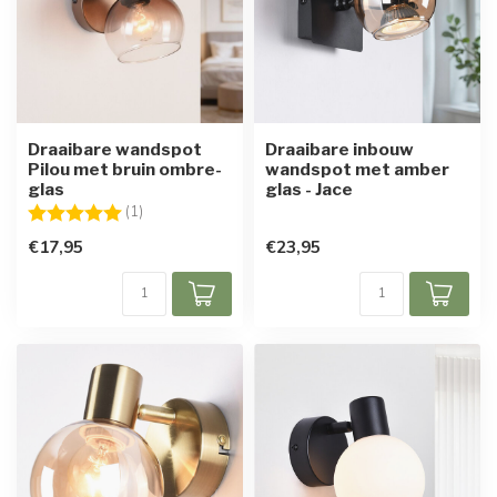
Draaibare wandspot
Draaibare inbouw
Pilou met bruin ombre-
wandspot met amber
glas
glas - Jace
Beoordeling:
5.0 uit 5 sterren
(1)
€17,95
€23,95