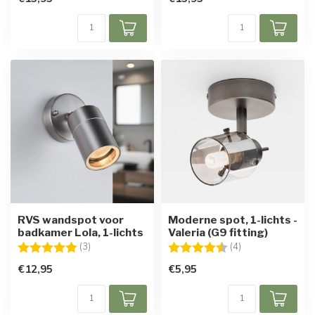
RVS wandspot voor
Moderne spot, 1-lichts -
badkamer Lola, 1-lichts
Valeria (G9 fitting)
Beoordeling:
5.0 uit 5 sterren
Beoordeling:
4.3 uit 5 sterren
(3)
(4)
€12,95
€5,95