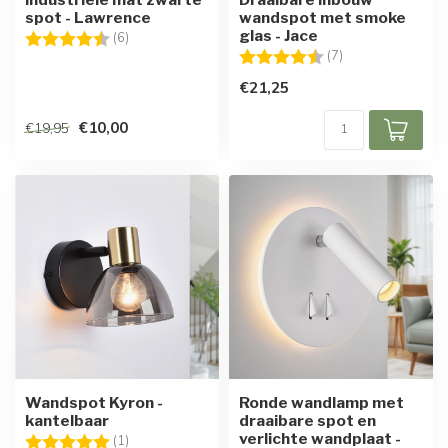
spot - Lawrence
wandspot met smoke
glas - Jace
Beoordeling:
4.7 uit 5 sterren
(6)
Beoordeling:
4.4 uit 5 sterren
(7)
€21,25
€10,00
€19,95
Wandspot Kyron -
Ronde wandlamp met
kantelbaar
draaibare spot en
verlichte wandplaat -
Beoordeling:
5.0 uit 5 sterren
(1)