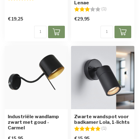
Lenae
Beoordeling:
3.0 uit 5 sterren
(1)
€19,25
€29,95
Industriële wandlamp
Zwarte wandspot voor
zwart met goud -
badkamer Lola, 1-lichts
Carmel
Beoordeling:
5.0 uit 5 sterren
(1)
€15,95
€15,95