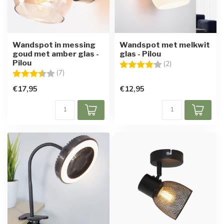
Wandspot in messing
Wandspot met melkwit
goud met amber glas -
glas - Pilou
Pilou
Beoordeling:
4.0 uit 5 sterren
(2)
Beoordeling:
3.7 uit 5 sterren
(7)
€17,95
€12,95