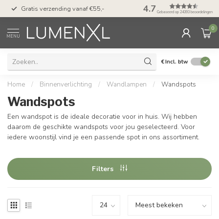
50 dagen bedenktijd &
4.7
Gratis verzending vanaf €55,-
met Klarna
Gebaseerd op 24393 beoordelingen
0
MENU
€
Incl. btw
Home
/
Binnenverlichting
/
Wandlampen
/
Wandspots
Wandspots
Een wandspot is de ideale decoratie voor in huis. Wij hebben
daarom de geschikte wandspots voor jou geselecteerd. Voor
iedere woonstijl vind je een passende spot in ons assortiment.
Filters