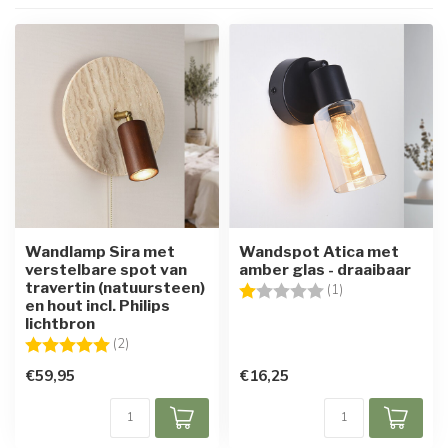
Wandlamp Sira met
Wandspot Atica met
verstelbare spot van
amber glas - draaibaar
travertin (natuursteen)
Beoordeling:
1.0 uit 5 sterren
(1)
en hout incl. Philips
lichtbron
Beoordeling:
5.0 uit 5 sterren
(2)
€59,95
€16,25