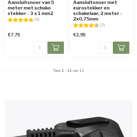
Aansluitsnoer van 5
Aansluitsnoer met
meter met schuko
eurostekker en
stekker - 3 x 1 mm2
schakelaar, 2 meter -
2x0,75mm
Beoordeling:
5.0 uit 5 sterren
(4)
Beoordeling:
4.7 uit 5 sterren
(3)
€7,75
€2,95
Toon
1
-
12
van 12