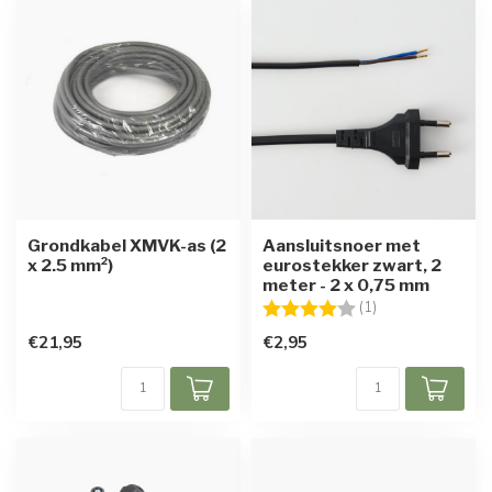
Grondkabel XMVK-as (2
Aansluitsnoer met
x 2.5 mm²)
eurostekker zwart, 2
meter - 2 x 0,75 mm
Beoordeling:
4.0 uit 5 sterren
(1)
€21,95
€2,95