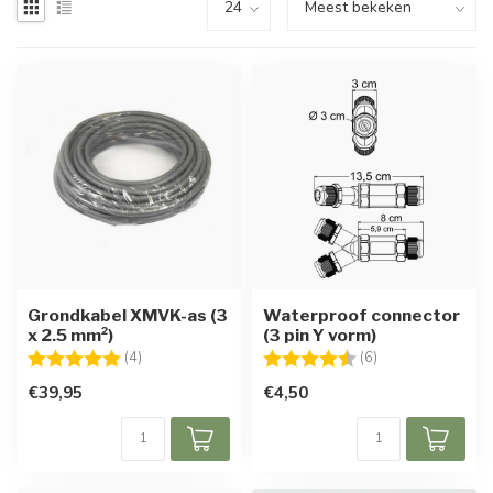
Grondkabel XMVK-as (3
Waterproof connector
x 2.5 mm²)
(3 pin Y vorm)
Beoordeling:
5.0 uit 5 sterren
Beoordeling:
4.5 uit 5 sterren
(4)
(6)
€39,95
€4,50