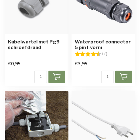
Kabelwartel met Pg9
Waterproof connector
schroefdraad
5 pin I-vorm
Beoordeling:
4.1 uit 5 sterren
(7)
€0,95
€3,95