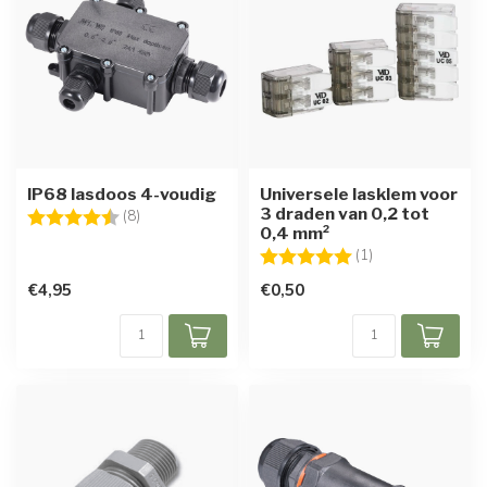
IP68 lasdoos 4-voudig
Universele lasklem voor
3 draden van 0,2 tot
Beoordeling:
4.3 uit 5 sterren
(8)
0,4 mm²
Beoordeling:
5.0 uit 5 sterren
(1)
€4,95
€0,50