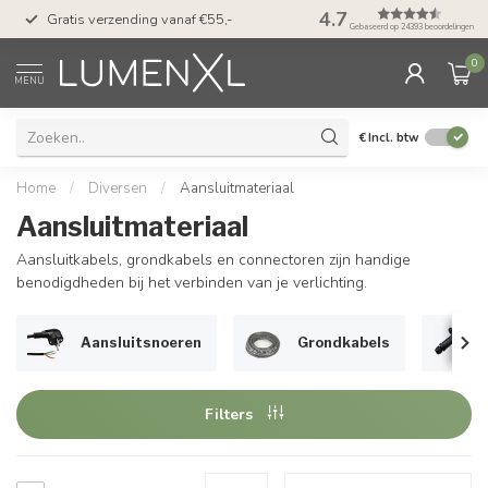
50 dagen bedenktijd &
4.7
Gratis verzending vanaf €55,-
met Klarna
Gebaseerd op 24393 beoordelingen
0
MENU
€
Incl. btw
Home
/
Diversen
/
Aansluitmateriaal
Aansluitmateriaal
Aansluitkabels, grondkabels en connectoren zijn handige
benodigdheden bij het verbinden van je verlichting.
Aansluitsnoeren
Grondkabels
Filters