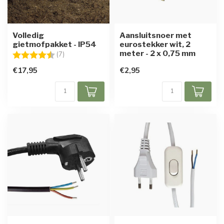
Volledig
Aansluitsnoer met
gietmofpakket - IP54
eurostekker wit, 2
meter - 2 x 0,75 mm
Beoordeling:
4.9 uit 5 sterren
(7)
€17,95
€2,95