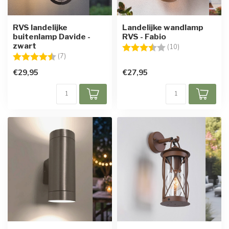
RVS landelijke
Landelijke wandlamp
buitenlamp Davide -
RVS - Fabio
zwart
Beoordeling:
3.8 uit 5 sterre
(10)
Beoordeling:
4.7 uit 5 sterren
(7)
€29,95
€27,95