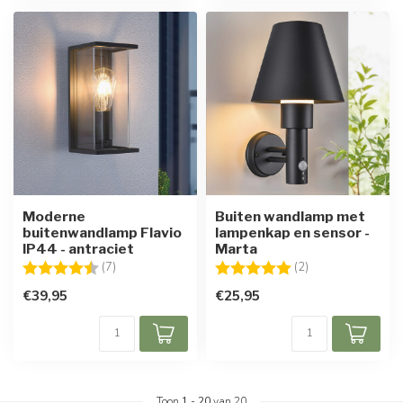
Moderne
Buiten wandlamp met
buitenwandlamp Flavio
lampenkap en sensor -
IP44 - antraciet
Marta
Beoordeling:
4.6 uit 5 sterren
Beoordeling:
5.0 uit 5 sterren
(7)
(2)
€39,95
€25,95
Toon
1
-
20
van 20