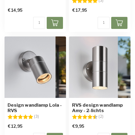
Beoordeling:
5.0 uit 5 sterren
(3)
€14,95
€17,95
Design wandlamp Lola -
RVS design wandlamp
RVS
Amy - 2-lichts
Beoordeling:
5.0 uit 5 sterren
Beoordeling:
4.5 uit 5 sterren
(3)
(2)
€12,95
€9,95