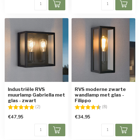
Industriële RVS
RVS moderne zwarte
muurlamp Gabriella met
wandlamp met glas -
glas - zwart
Filippo
Beoordeling:
5.0 uit 5 sterren
Beoordeling:
4.9 uit 5 sterren
(2)
(8)
€47,95
€34,95