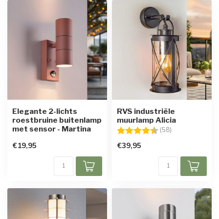
Elegante 2-lichts
RVS industriële
roestbruine buitenlamp
muurlamp Alicia
met sensor - Martina
Beoordeling:
4.7 uit 5 sterre
(58)
€19,95
€39,95