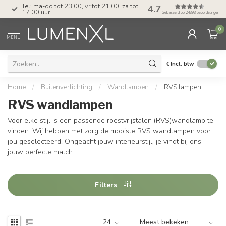
Tel: ma-do tot 23.00, vr tot 21.00, za tot
4.7
17.00 uur
Gebaseerd op 24393 beoordelingen
0
MENU
€
Incl. btw
Home
/
Buitenverlichting
/
Wandlampen
/
RVS lampen
RVS wandlampen
Voor elke stijl is een passende roestvrijstalen (RVS)wandlamp te
vinden. Wij hebben met zorg de mooiste RVS wandlampen voor
jou geselecteerd. Ongeacht jouw interieurstijl, je vindt bij ons
jouw perfecte match.
Filters