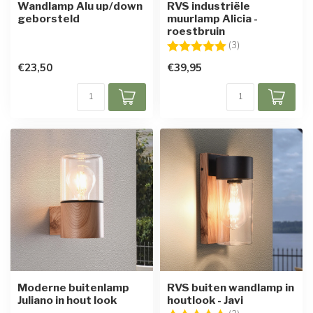
Wandlamp Alu up/down
RVS industriële
geborsteld
muurlamp Alicia -
roestbruin
Beoordeling:
5.0 uit 5 sterren
(3)
€23,50
€39,95
Moderne buitenlamp
RVS buiten wandlamp in
Juliano in hout look
houtlook - Javi