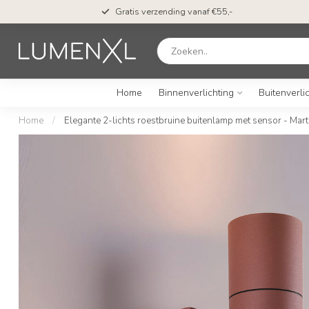
en*
Gratis verzending vanaf €55,-
Home
Binnenverlichting
Buitenverli
Home
/
Elegante 2-lichts roestbruine buitenlamp met sensor - Mart