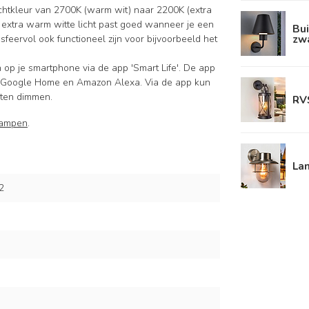
ichtkleur van 2700K (warm wit) naar 2200K (extra
Het extra warm witte licht past goed wanneer je een
Bu
zw
feervol ook functioneel zijn voor bijvoorbeeld het
 op je smartphone via de app 'Smart Life'. De app
met Google Home en Amazon Alexa. Via de app kun
aten dimmen.
RVS
lampen
.
La
2