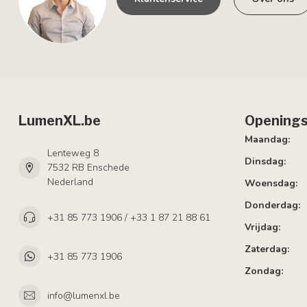
LumenXL.be
Openings
Maandag:
Lenteweg 8
Dinsdag:
7532 RB Enschede
Nederland
Woensdag:
Donderdag:
+31 85 773 1906 / +33 1 87 21 88 61
Vrijdag:
Zaterdag:
+31 85 773 1906
Zondag:
info@lumenxl.be