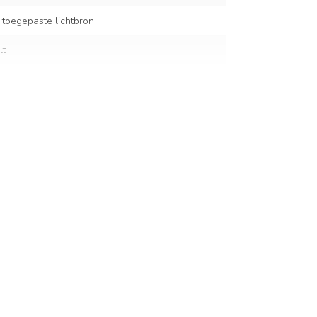
 toegepaste lichtbron
lt
tbruin
m