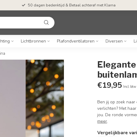
50 dagen bedenktijd & Betaal achteraf met Klarna
chting
Lichtbronnen
Plafondventilatoren
Diversen
L
ina
Elegante 
buitenla
€19,95
Incl. btw
Ben jij op zoek naa
verlichten? Met haar
jou. De ronde vormen
meer
.
Vergelijkbare var