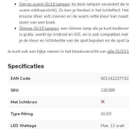
Dim-to-warm GU10 lampen
: bij deze lampen verandert de l
warm wit/kaarslicht). Zo ben je flexibel in het lichteffect. 
knusse sfeer wilt creëren en de warm witte kleur kan naast s
lezen van een boek.
Slimme GU10 lampen
: een slimme lamp die je kunt bedienen
is gratis, werkt op Android en iOS, en is ook compatibel 
je de kleur en lichtsterkte van de spot bepalen en de spot l
Je kunt ook een kijkje nemen in het totaaloverzicht van
alle GU10 
Specificaties
EAN Code
601142237732
SKU
125389
Met lichtbron
Type fitting
GU10
LED Wattage
Max. 12 watt