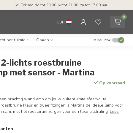
Tel: ma-do tot 23.00, vr tot 21.00, za tot 17.00 uur
0
EUR
icht per ruimte
Op=op
€
Incl. btw
2-lichts roestbruine
mp met sensor - Martina
Op voorraad
r een prachtig wandlamp om jouw buitenruimte sfeervol te
 roestbruine kleur en twee fittingen is Martina de ideale lamp voor
 i.c.m. met het roestbruin zorgen voor een luxe uitstraling.
Lees
ianten