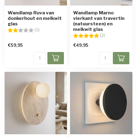
Wandlamp Ruva van
Wandlamp Marno
donkerhout en melkwit
vierkant van travertin
glas
(natuursteen) en
melkwit glas
Beoordeling:
2.0 uit 5 sterren
(1)
Beoordeling:
5.0 uit 5 sterren
(2)
€59,95
€49,95