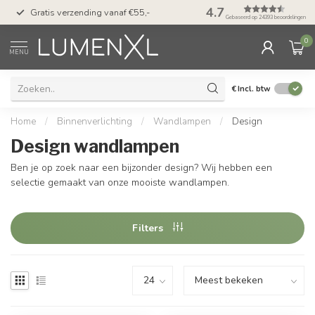
50 dagen bedenktijd &
4.7
Gratis verzending vanaf €55,-
met Klarna
Gebaseerd op 24393 beoordelingen
0
MENU
€
Incl. btw
Home
/
Binnenverlichting
/
Wandlampen
/
Design
Design wandlampen
Ben je op zoek naar een bijzonder design? Wij hebben een
selectie gemaakt van onze mooiste wandlampen.
Filters