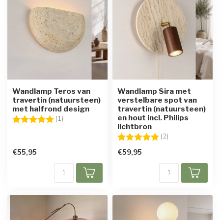
Wandlamp Teros van
Wandlamp Sira met
travertin (natuursteen)
verstelbare spot van
met halfrond design
travertin (natuursteen)
en hout incl. Philips
Beoordeling:
5.0 uit 5 sterren
(1)
lichtbron
Beoordeling:
5.0 uit 5 sterren
(2)
€55,95
€59,95