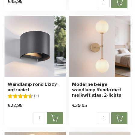
€45,95
Wandlamp rond Lizzy -
Moderne beige
antraciet
wandlamp Runda met
melkwit glas, 2-lichts
Beoordeling:
4.5 uit 5 sterren
(2)
€22,95
€39,95