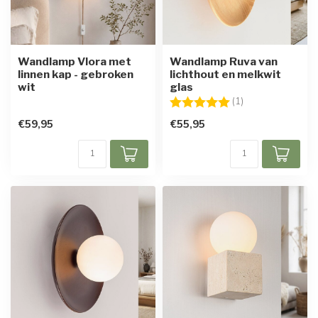
Wandlamp Vlora met
Wandlamp Ruva van
linnen kap - gebroken
lichthout en melkwit
wit
glas
Beoordeling:
5.0 uit 5 sterren
(1)
€59,95
€55,95