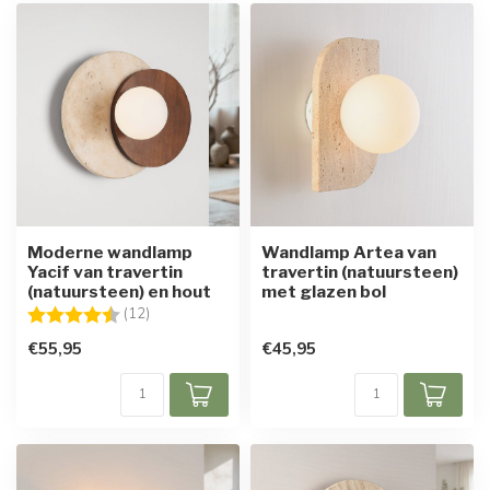
Moderne wandlamp
Wandlamp Artea van
Yacif van travertin
travertin (natuursteen)
(natuursteen) en hout
met glazen bol
Beoordeling:
4.4 uit 5 sterren
(12)
€55,95
€45,95