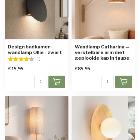
Design badkamer
Wandlamp Catharina —
wandlamp Ollie - zwart
verstelbare arm met
geplooide kap in taupe
Beoordeling:
4.0 uit 5 sterren
(1)
€15,95
€85,95