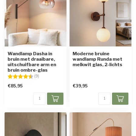
Wandlamp Dasha in
Moderne bruine
bruin met draaibare,
wandlamp Runda met
uitschuifbare arm en
melkwit glas, 2-lichts
bruin ombre-glas
Beoordeling:
4.4 uit 5 sterren
(9)
€85,95
€39,95