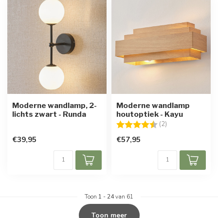
Moderne wandlamp, 2-
Moderne wandlamp
lichts zwart - Runda
houtoptiek - Kayu
Beoordeling:
4.5 uit 5 sterren
(2)
€39,95
€57,95
Toon
1
-
24
van 61
Toon meer