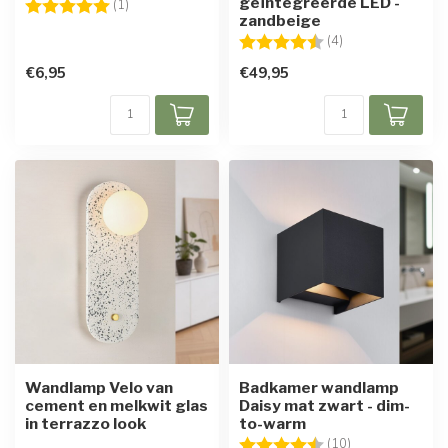
geïntegreerde LED -
Beoordeling:
5.0 uit 5 sterren
(1)
zandbeige
Beoordeling:
4.3 uit 5 sterren
(4)
€6,95
€49,95
Wandlamp Velo van
Badkamer wandlamp
cement en melkwit glas
Daisy mat zwart - dim-
in terrazzo look
to-warm
Beoordeling:
4.9 uit 5 sterre
(10)