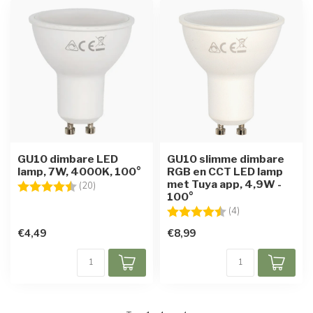
GU10 dimbare LED
GU10 slimme dimbare
lamp, 7W, 4000K, 100°
RGB en CCT LED lamp
met Tuya app, 4,9W -
Beoordeling:
4.8 uit 5 sterren
(20)
100°
Beoordeling:
4.3 uit 5 sterren
(4)
€4,49
€8,99