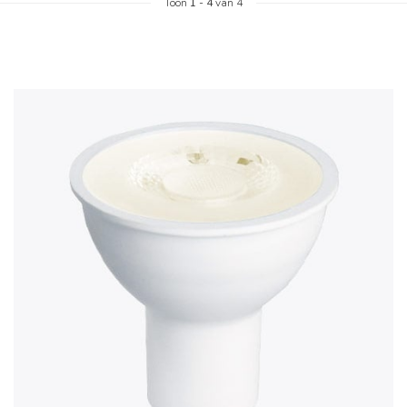
Toon
1
-
4
van 4