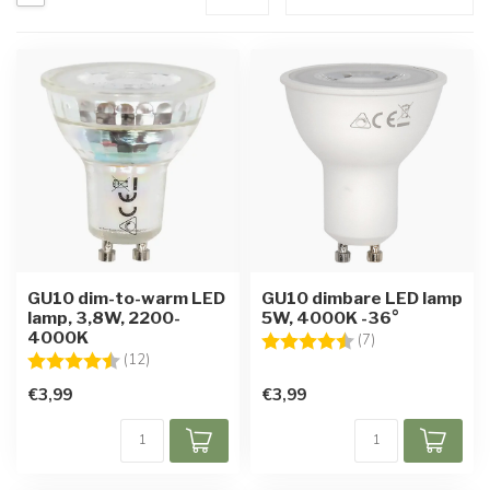
GU10 dim-to-warm LED
GU10 dimbare LED lamp
lamp, 3,8W, 2200-
5W, 4000K -36°
4000K
Beoordeling:
4.7 uit 5 sterren
(7)
Beoordeling:
4.7 uit 5 sterren
(12)
€3,99
€3,99