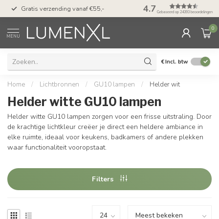
50 dagen bedenktijd &
4.7
Gratis verzending vanaf €55,-
met Klarna
Gebaseerd op 24393 beoordelingen
0
MENU
€
Incl. btw
Home
/
Lichtbronnen
/
GU10 lampen
/
Helder wit
Helder witte GU10 lampen
Helder witte GU10 lampen zorgen voor een frisse uitstraling. Door
de krachtige lichtkleur creëer je direct een heldere ambiance in
elke ruimte, ideaal voor keukens, badkamers of andere plekken
waar functionaliteit vooropstaat.
Filters