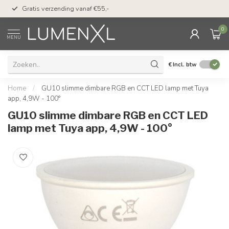
50 dagen bedenktijd &
Gratis verzending vanaf €55,-
met Klarna
0
MENU
€
Incl. btw
Home
/
GU10 slimme dimbare RGB en CCT LED lamp met Tuya
app, 4,9W - 100°
GU10 slimme dimbare RGB en CCT LED
lamp met Tuya app, 4,9W - 100°