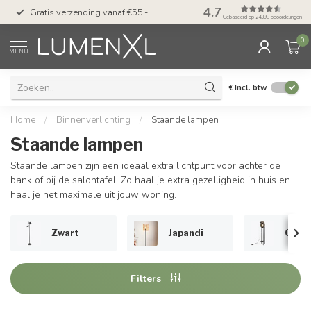
50 dagen bedenktijd &
4.7
Gratis verzending vanaf €55,-
met Klarna
Gebaseerd op 24398 beoordelingen
0
MENU
€
Incl. btw
Home
/
Binnenverlichting
/
Staande lampen
Staande lampen
Staande lampen zijn een ideaal extra lichtpunt voor achter de
bank of bij de salontafel. Zo haal je extra gezelligheid in huis en
haal je het maximale uit jouw woning.
Zwart
Japandi
Glas
Filters