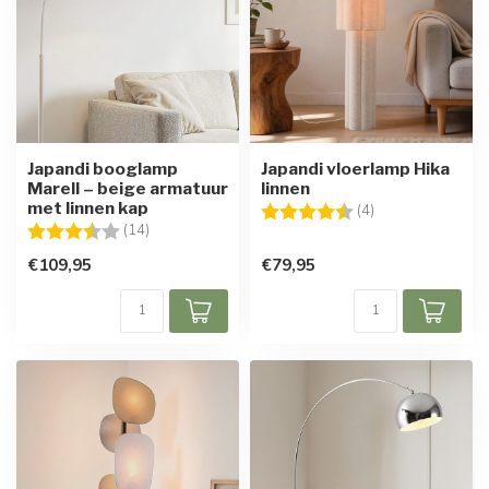
Japandi booglamp
Japandi vloerlamp Hika
Marell – beige armatuur
linnen
met linnen kap
Beoordeling:
4.5 uit 5 sterren
(4)
Beoordeling:
3.6 uit 5 sterren
(14)
€109,95
€79,95