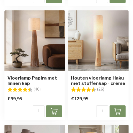
Vloerlamp Papira met
Houten vloerlamp Haku
linnen kap
met stoffenkap - crème
Beoordeling:
4.9 uit 5 sterren
Beoordeling:
4.7 uit 5 sterre
(40)
(26)
€99,95
€129,95