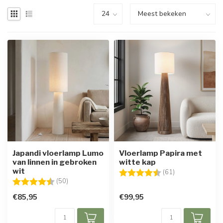
Japandi vloerlamp Lumo
Vloerlamp Papira met
van linnen in gebroken
witte kap
wit
Beoordeling:
4.8 uit 5 sterre
(61)
Beoordeling:
4.6 uit 5 sterren
(50)
€85,95
€99,95