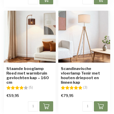
Staande booglamp
Scandinavische
Reed met warmbruin
vloerlamp Tenir met
gevlochten kap – 160
houten driepoot en
cm
linnen kap
Beoordeling:
4.0 uit 5 sterren
Beoordeling:
5.0 uit 5 sterren
(5)
(3)
€59,95
€79,95