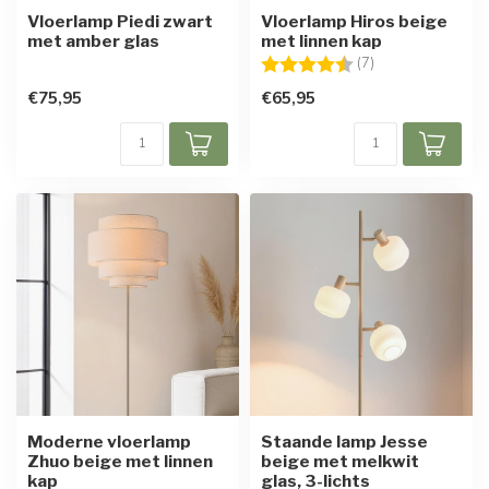
Vloerlamp Piedi zwart
Vloerlamp Hiros beige
met amber glas
met linnen kap
Beoordeling:
4.3 uit 5 sterren
(7)
€75,95
€65,95
Moderne vloerlamp
Staande lamp Jesse
Zhuo beige met linnen
beige met melkwit
kap
glas, 3-lichts