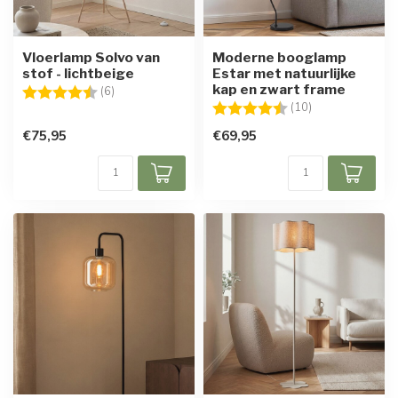
Vloerlamp Solvo van
Moderne booglamp
stof - lichtbeige
Estar met natuurlijke
kap en zwart frame
Beoordeling:
4.7 uit 5 sterren
(6)
Beoordeling:
4.8 uit 5 sterre
(10)
€75,95
€69,95