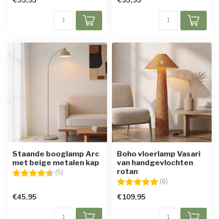
Staande booglamp Arc
Boho vloerlamp Vasari
met beige metalen kap
van handgevlochten
rotan
Beoordeling:
4.6 uit 5 sterren
(5)
Beoordeling:
5.0 uit 5 sterren
(6)
€45,95
€109,95