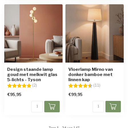
Design staande lamp
Vloerlamp Mirno van
goud met melkwit glas
donker bamboe met
5-lichts - Tyson
linnen kap
Beoordeling:
5.0 uit 5 sterren
Beoordeling:
4.9 uit 5 sterre
(2)
(11)
€95,95
€99,95
Toon
1
-
24
van 147