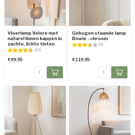
Vloerlamp Velore met
Gebogen staande lamp
naturel linnen kappen in
Bowie - chroom
zachte, lichte tinten
Beoordeling:
3.5 uit 5 sterren
(4)
Beoordeling:
4.6 uit 5 sterren
(43)
€99,95
€119,95