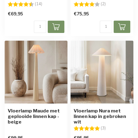
Beoordeling:
4.9 uit 5 sterren
Beoordeling:
4.0 uit 5 sterren
(14)
(2)
€69,95
€75,95
Vloerlamp Maude met
Vloerlamp Nura met
geplooide linnen kap -
linnen kap in gebroken
beige
wit
Beoordeling:
5.0 uit 5 sterren
(3)
€99,95
€95,95