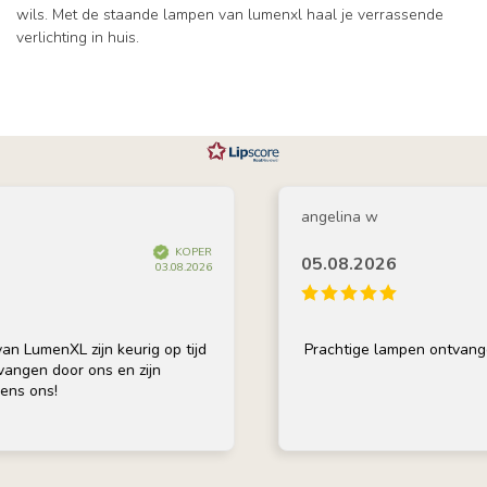
wils. Met de staande lampen van lumenxl haal je verrassende
verlichting in huis.
angelina w
KOPER
05.08.2026
03.08.2026
XL zijn keurig op tijd
Prachtige lampen ontvangen en h
oor ons en zijn
!