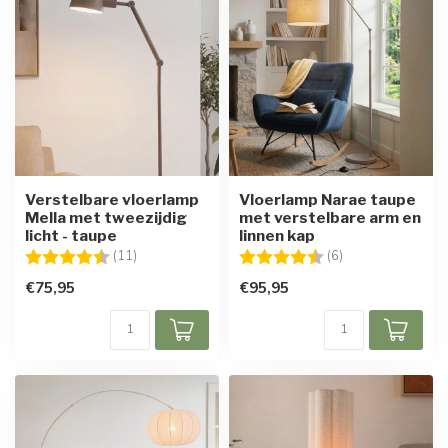
Verstelbare vloerlamp
Vloerlamp Narae taupe
Mella met tweezijdig
met verstelbare arm en
licht - taupe
linnen kap
Beoordeling:
4.8 uit 5 sterren
Beoordeling:
4.8 uit 5 sterren
(11)
(6)
€75,95
€95,95