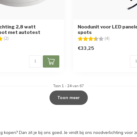
chting 2,8 watt
Noodunit voor LED panel
ot met autotest
spots
g:
5.0 uit 5 sterren
Beoordeling:
3.5 uit 5 sterr
(2)
(4)
€33,25
Toon
1
-
24
van 67
Toon meer
g kopen? Dan zit je bij ons goed. Je vindt bij ons noodverlichting voo