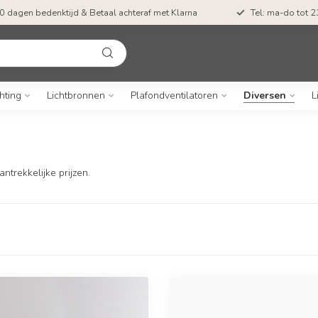
Gratis verzending vanaf €55,-
50 dagen bedenk
hting
Lichtbronnen
Plafondventilatoren
Diversen
L
trekkelijke prijzen.