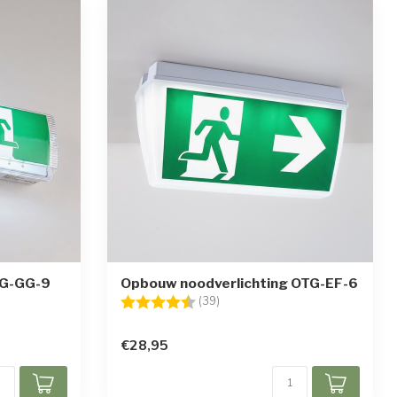
TG-GG-9
Opbouw noodverlichting OTG-EF-6
ren
Beoordeling:
4.8 uit 5 sterren
(39)
€28,95