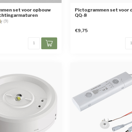
mmen set voor opbouw
Pictogrammen set voor 
ichtingarmaturen
QQ-8
g:
4.6 uit 5 sterren
(9)
€9,75