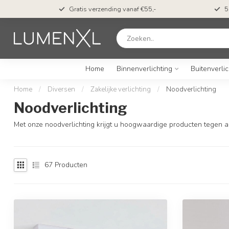
Op werkdagen vóór 23.00 besteld? Verwachte
bezorging morgen*
Home
Binnenverlichting
Buitenverlic
Home
/
Diversen
/
Zakelijke verlichting
/
Noodverlichting
Noodverlichting
Met onze noodverlichting krijgt u hoogwaardige producten tegen aan
67
Producten