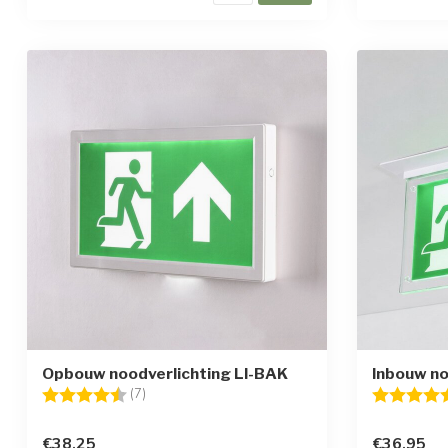
Opbouw noodverlichting LI-BAK
Inbouw no
Beoordeling:
4.6 uit 5 sterren
Beoordelin
(7)
€38,25
€36,95