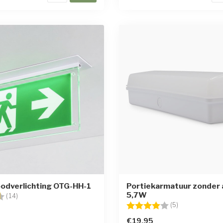
odverlichting OTG-HH-1
Portiekarmatuur zonder 
5,7W
g:
4.6 uit 5 sterren
(14)
Beoordeling:
4.0 uit 5 sterr
(5)
€19,95