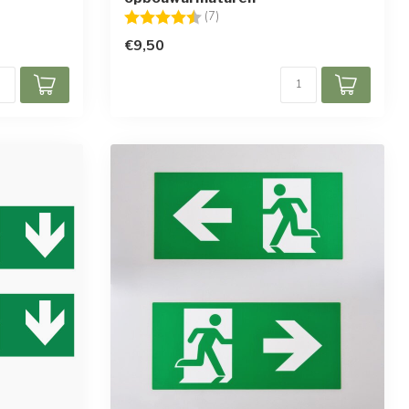
Beoordeling:
4.3 uit 5 sterren
(7)
€9,50