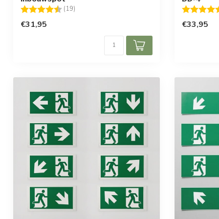
Beoordeling:
4.7 uit 5 sterren
Beoordelin
(19)
€31,95
€33,95