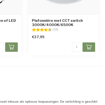
en of LED
Plafonnière met CCT switch
3000K/4000K/6500K
en
Beoordeling:
4.1 uit 5 sterren
(10)
€37,95
r zowel inbouw als opbouw toepassingen. De verlichting is geschikt