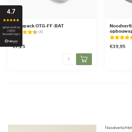
4.7
Accupack OTG-FF-BAT
Noodverli
gebaseerd op
opbouwsp
24393
Beoordeling:
4.8 uit 5 sterren
(4)
beoordelingen
Beoordelin
€7,25
€39,95
Noodverlichtin