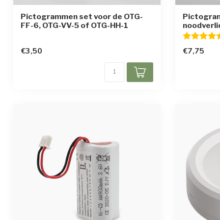
Pictogrammen set voor de OTG-
Pictogra
FF-6, OTG-VV-5 of OTG-HH-1
noodverl
Beoordelin
€3,50
€7,75