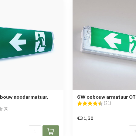
pbouw noodarmatuur,
6W opbouw armatuur O
3
Beoordeling:
4.7 uit 5 ster
(21)
g:
4.6 uit 5 sterren
(9)
€31,50