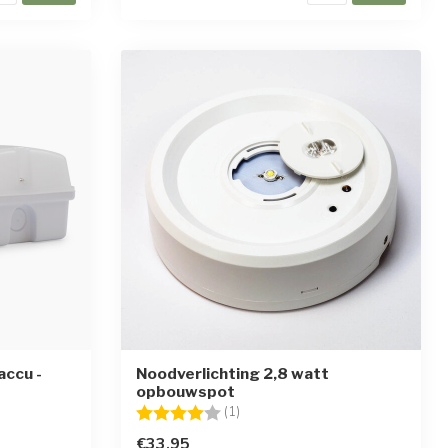
accu -
Noodverlichting 2,8 watt
opbouwspot
en
Beoordeling:
4.0 uit 5 sterren
(1)
€33,95