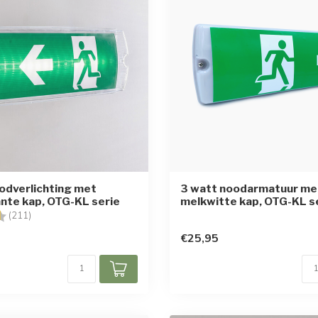
odverlichting met
3 watt noodarmatuur me
nte kap, OTG-KL serie
melkwitte kap, OTG-KL s
g:
4.8 uit 5 sterren
(211)
€25,95