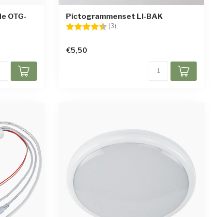
de OTG-
Pictogrammenset LI-BAK
Beoordeling:
4.7 uit 5 sterren
(3)
€5,50