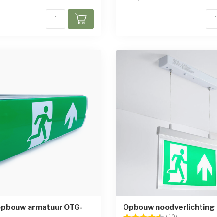
 opbouw armatuur OTG-
Opbouw noodverlichting
Beoordeling:
4.4 uit 5 ster
(10)