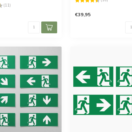
g:
4.6 uit 5 sterren
(11)
€39,95