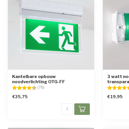
Kantelbare opbouw
3 watt no
noodverlichting OTG-FF
transpara
Beoordeling:
4.7 uit 5 sterren
Beoordelin
(78)
€35,75
€19,95