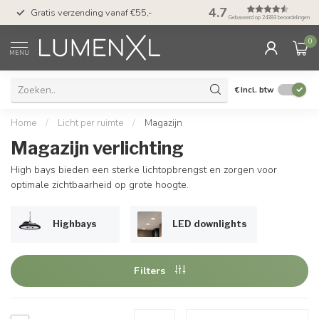
50 dagen bedenktijd &
4.7
Gratis verzending vanaf €55,-
met Klarna
Gebaseerd op 24393 beoordelingen
0
MENU
€
Incl. btw
Home
/
Licht per ruimte
/
Magazijn
Magazijn verlichting
High bays bieden een sterke lichtopbrengst en zorgen voor
optimale zichtbaarheid op grote hoogte.
Highbays
LED downlights
Filters