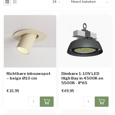
Richtbare inbouwspot
Dimbare 1-10V LED
– beige Ø10 cm
High Bay in 4500K en
5500K - IP65
€15,95
€49,95