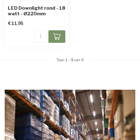
LED Downlight rond - 18
watt - Ø220mm
€11,95
Toon
1
-
9
van 9