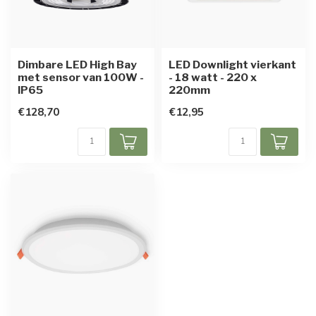
Dimbare LED High Bay
LED Downlight vierkant
met sensor van 100W -
- 18 watt - 220 x
IP65
220mm
€128,70
€12,95