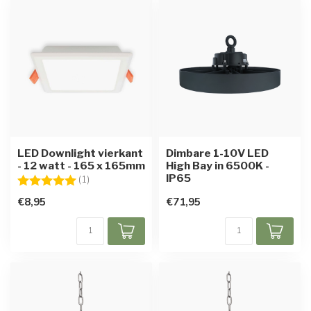
LED Downlight vierkant
Dimbare 1-10V LED
- 12 watt - 165 x 165mm
High Bay in 6500K -
IP65
Beoordeling:
5.0 uit 5 sterren
(1)
€8,95
€71,95