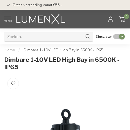
50 dagen bedenktijd &
Gratis verzending vanaf €55,-
met Klarna
0
MENU
€
Incl. btw
Home
/
Dimbare 1-10V LED High Bay in 6500K - IP65
Dimbare 1-10V LED High Bay in 6500K -
IP65