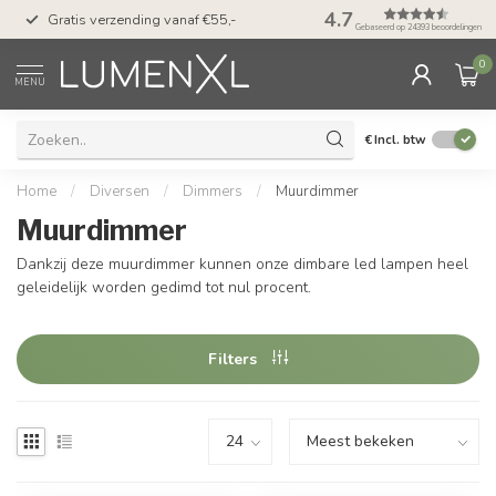
50 dagen bedenktijd &
4.7
Gratis verzending vanaf €55,-
met Klarna
Gebaseerd op 24393 beoordelingen
0
MENU
€
Incl. btw
Home
/
Diversen
/
Dimmers
/
Muurdimmer
Muurdimmer
Dankzij deze muurdimmer kunnen onze dimbare led lampen heel
geleidelijk worden gedimd tot nul procent.
Filters