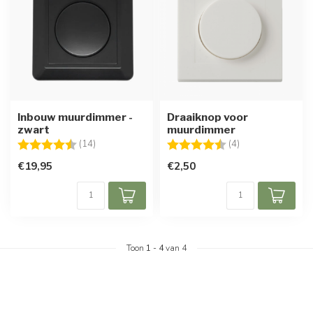
Inbouw muurdimmer -
Draaiknop voor
zwart
muurdimmer
Beoordeling:
4.1 uit 5 sterren
Beoordeling:
4.8 uit 5 sterren
(14)
(4)
€19,95
€2,50
Toon
1
-
4
van 4