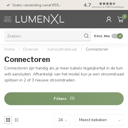
50 dagen bedenktijd &
4.7
Gratis verzending vanaf €55,-
met Klarna
Gebaseerd op 24393 beoordelingen
0
MENU
€
Incl. btw
Home
/
Diversen
/
Aansluitmateriaal
/
Connectoren
Connectoren
Connectoren zijn handig als je meer kabels tegelijkertijd in de tuin
wilt aansluiten. Afhankelijk van het model kun je een stroomdraad
splitsen in 2 of 3 nieuwe stroomdraden.
Filters