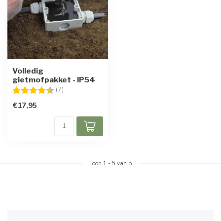
Volledig
gietmofpakket - IP54
Beoordeling:
4.9 uit 5 sterren
(7)
€17,95
Toon
1
-
5
van 5