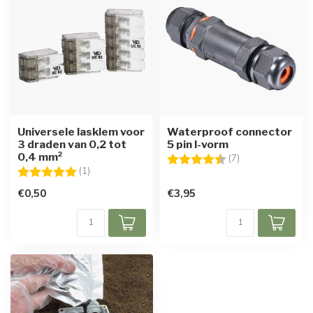
Universele lasklem voor
Waterproof connector
3 draden van 0,2 tot
5 pin I-vorm
0,4 mm²
Beoordeling:
4.1 uit 5 sterren
(7)
Beoordeling:
5.0 uit 5 sterren
(1)
€0,50
€3,95