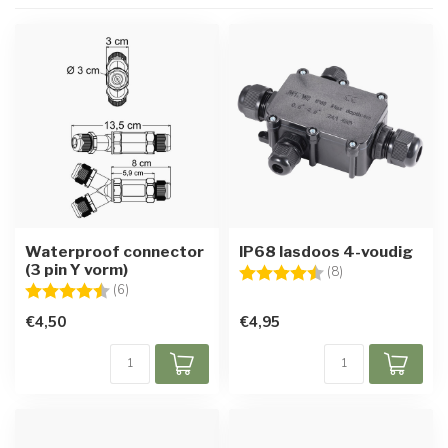
Waterproof connector
IP68 lasdoos 4-voudig
(3 pin Y vorm)
Beoordeling:
4.3 uit 5 sterren
(8)
Beoordeling:
4.5 uit 5 sterren
(6)
€4,50
€4,95