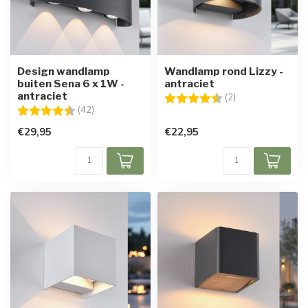
Design wandlamp
Wandlamp rond Lizzy -
buiten Sena 6 x 1W -
antraciet
antraciet
Beoordeling:
4.5 uit 5 sterren
(2)
Beoordeling:
4.7 uit 5 sterren
(42)
€29,95
€22,95