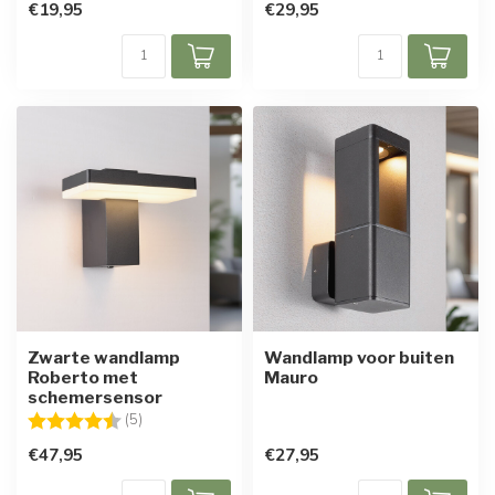
€19,95
€29,95
Zwarte wandlamp
Wandlamp voor buiten
Roberto met
Mauro
schemersensor
Beoordeling:
4.8 uit 5 sterren
(5)
€47,95
€27,95