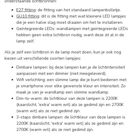
onderstaande lichtbronnen:
E27 fitting
:
de fitting van het standaard lampenbolletje.
GU10 fitting
:
dit is de fitting met wat kleinere LED lampjes
die je een halve slag moet draaien om het te installeren.
Geïntegreerde LEDs:
wandlampen met geïntegreerde LEDs
hebben geen extra lichtbron nodig, want deze zit al in de
lamp zelf.
Als je zelf een lichtbron in de lamp moet doen, kun je ook nog
kiezen uit verschillende soorten lampjes:
Dimbare lampen:
bij deze lampen kan je de lichtintensiteit
aanpassen met een dimmer (niet meegeleverd).
Wifi verlichting:
een slimme lamp die je kunt bedienen met
je smartphone voor elke gewenste kleur en intensiteit. Zo
maak je van je wandlamp een slimme wandlamp.
Dim-to-warm:
de lichtkleur van deze lampen is 2200K
(kaarslicht, 'extra' warm wit) als ze gedimd zijn en 2700K
(warm wit) als ze niet gedimd zijn.
3-staps dimbare lampen:
de lichtkleur van deze lampen is
2200K (kaarslicht, 'extra' warm wit) als ze gedimd zijn en
2700K (warm wit) als ze niet gedimd zijn.