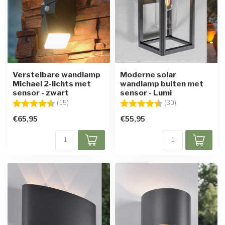
Verstelbare wandlamp
Moderne solar
Michael 2-lichts met
wandlamp buiten met
sensor - zwart
sensor - Lumi
Beoordeling:
4.4 uit 5 sterren
Beoordeling:
4.4 uit 5 sterre
(15)
(30)
€65,95
€55,95