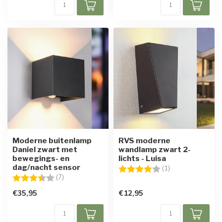
Moderne buitenlamp
RVS moderne
Daniel zwart met
wandlamp zwart 2-
bewegings- en
lichts - Luisa
dag/nacht sensor
Beoordeling:
4.0 uit 5 sterren
(1)
Beoordeling:
3.9 uit 5 sterren
(7)
€35,95
€12,95