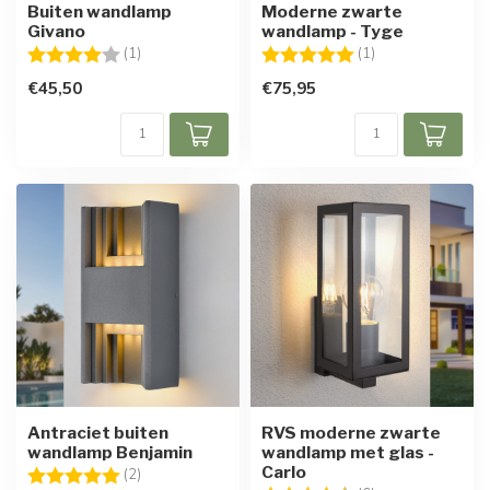
Buiten wandlamp
Moderne zwarte
Givano
wandlamp - Tyge
Beoordeling:
4.0 uit 5 sterren
Beoordeling:
5.0 uit 5 sterren
(1)
(1)
€45,50
€75,95
Antraciet buiten
RVS moderne zwarte
wandlamp Benjamin
wandlamp met glas -
Carlo
Beoordeling:
5.0 uit 5 sterren
(2)