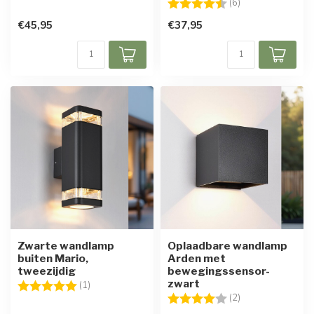
Beoordeling:
4.5 uit 5 sterren
(6)
€45,95
€37,95
Zwarte wandlamp
Oplaadbare wandlamp
buiten Mario,
Arden met
tweezijdig
bewegingssensor-
zwart
Beoordeling:
5.0 uit 5 sterren
(1)
Beoordeling:
4.0 uit 5 sterren
(2)