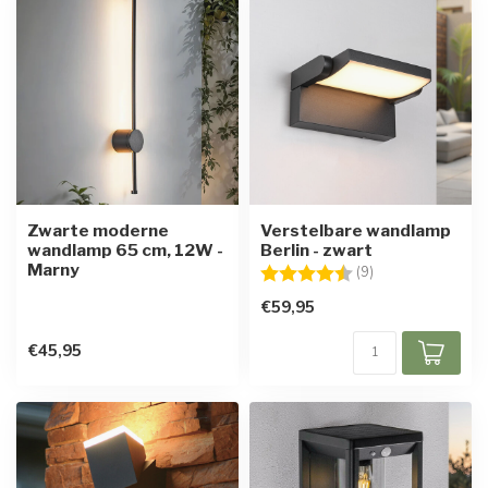
Zwarte moderne
Verstelbare wandlamp
wandlamp 65 cm, 12W -
Berlin - zwart
Marny
Beoordeling:
4.8 uit 5 sterren
(9)
€59,95
€45,95