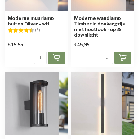
Moderne muurlamp
Moderne wandlamp
buiten Oliver - wit
Timber in donkergrijs
met houtlook - up &
Beoordeling:
4.5 uit 5 sterren
(6)
downlight
€19,95
€45,95