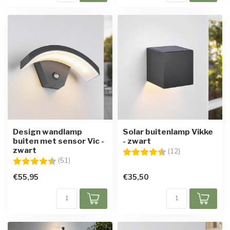
Design wandlamp
Solar buitenlamp Vikke
buiten met sensor Vic -
- zwart
zwart
Beoordeling:
4.1 uit 5 sterre
(12)
Beoordeling:
4.7 uit 5 sterren
(51)
€55,95
€35,50