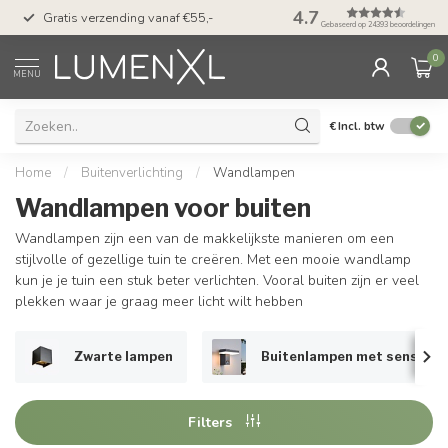
50 dagen bedenktijd &
4.7
Gratis verzending vanaf €55,-
met Klarna
Gebaseerd op 24393 beoordelingen
0
MENU
€
Incl. btw
Home
/
Buitenverlichting
/
Wandlampen
Wandlampen voor buiten
Wandlampen zijn een van de makkelijkste manieren om een
stijlvolle of gezellige tuin te creëren. Met een mooie wandlamp
kun je je tuin een stuk beter verlichten. Vooral buiten zijn er veel
plekken waar je graag meer licht wilt hebben
Zwarte lampen
Buitenlampen met sensor
Filters