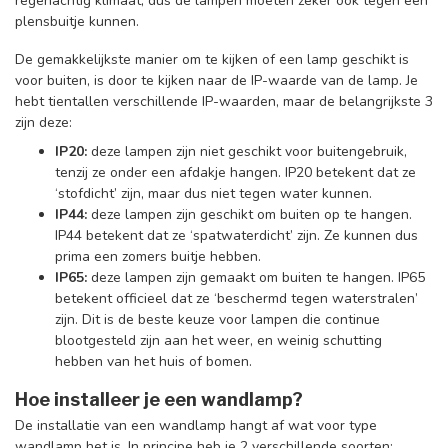
regenachtig klimaat, dus de lampen moeten zeker ook tegen een
plensbuitje kunnen.
De gemakkelijkste manier om te kijken of een lamp geschikt is
voor buiten, is door te kijken naar de IP-waarde van de lamp. Je
hebt tientallen verschillende IP-waarden, maar de belangrijkste 3
zijn deze:
IP20:
deze lampen zijn niet geschikt voor buitengebruik,
tenzij ze onder een afdakje hangen. IP20 betekent dat ze
‘stofdicht’ zijn, maar dus niet tegen water kunnen.
IP44:
deze lampen zijn geschikt om buiten op te hangen.
IP44 betekent dat ze ‘spatwaterdicht’ zijn. Ze kunnen dus
prima een zomers buitje hebben.
IP65:
deze lampen zijn gemaakt om buiten te hangen. IP65
betekent officieel dat ze ‘beschermd tegen waterstralen’
zijn. Dit is de beste keuze voor lampen die continue
blootgesteld zijn aan het weer, en weinig schutting
hebben van het huis of bomen.
Hoe installeer je een wandlamp?
De installatie van een wandlamp hangt af wat voor type
wandlamp het is. In principe heb je 2 verschillende soorten: