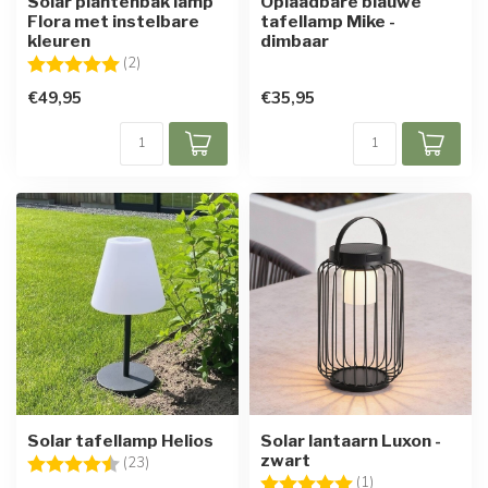
Solar plantenbak lamp
Oplaadbare blauwe
Flora met instelbare
tafellamp Mike -
kleuren
dimbaar
Beoordeling:
5.0 uit 5 sterren
(2)
€49,95
€35,95
Solar tafellamp Helios
Solar lantaarn Luxon -
zwart
Beoordeling:
4.4 uit 5 sterren
(23)
Beoordeling:
5.0 uit 5 sterren
(1)