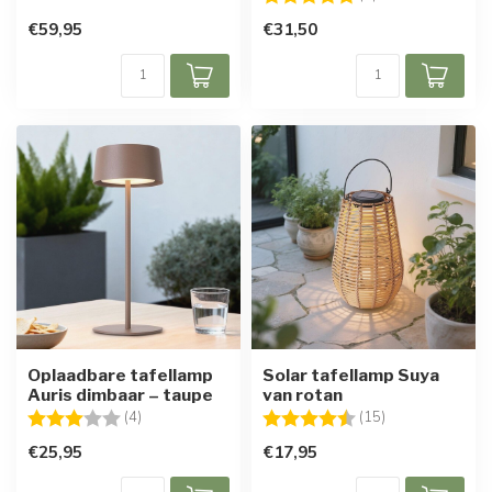
€59,95
€31,50
Oplaadbare tafellamp
Solar tafellamp Suya
Auris dimbaar – taupe
van rotan
Beoordeling:
3.0 uit 5 sterren
Beoordeling:
4.5 uit 5 sterre
(4)
(15)
€25,95
€17,95