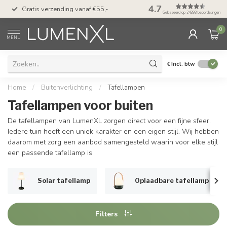
50 dagen bedenktijd &
4.7
Gratis verzending vanaf €55,-
met Klarna
Gebaseerd op 24393 beoordelingen
0
MENU
€
Incl. btw
Home
/
Buitenverlichting
/
Tafellampen
Tafellampen voor buiten
De tafellampen van LumenXL zorgen direct voor een fijne sfeer.
Iedere tuin heeft een uniek karakter en een eigen stijl. Wij hebben
daarom met zorg een aanbod samengesteld waarin voor elke stijl
een passende tafellamp is
Solar tafellamp
Oplaadbare tafellamp
Filters