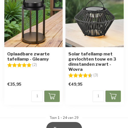
Oplaadbare zwarte
Solar tafellamp met
tafellamp - Gleamy
gevlochten touw en 3
dimstanden zwart -
Beoordeling:
5.0 uit 5 sterren
(2)
Wovra
Beoordeling:
4.7 uit 5 sterren
(3)
€35,95
€49,95
Toon
1
-
24
van 29