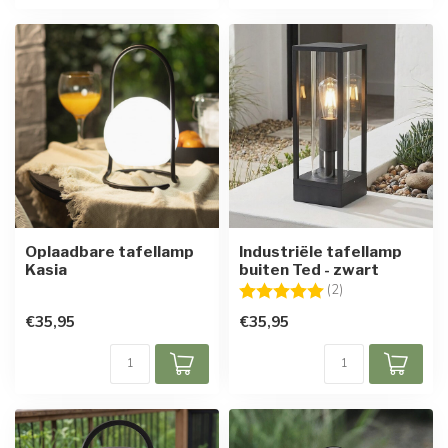
Oplaadbare tafellamp
Industriële tafellamp
Kasia
buiten Ted - zwart
Beoordeling:
5.0 uit 5 sterren
(2)
€35,95
€35,95