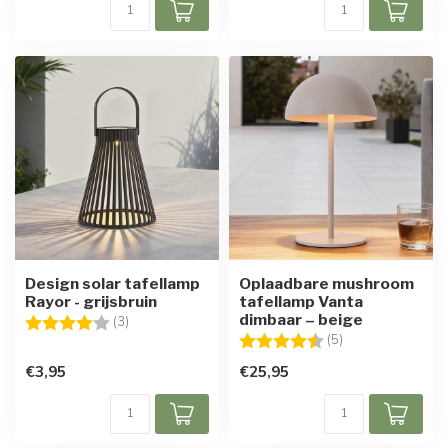
Design solar tafellamp
Oplaadbare mushroom
Rayor - grijsbruin
tafellamp Vanta
dimbaar – beige
Beoordeling:
4.0 uit 5 sterren
(3)
Beoordeling:
4.2 uit 5 sterren
(5)
€3,95
€25,95