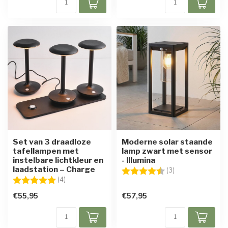
Set van 3 draadloze
Moderne solar staande
tafellampen met
lamp zwart met sensor
instelbare lichtkleur en
- Illumina
laadstation – Charge
Beoordeling:
4.3 uit 5 sterren
(3)
Beoordeling:
5.0 uit 5 sterren
(4)
€55,95
€57,95