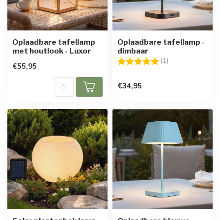
Oplaadbare tafellamp
Oplaadbare tafellamp -
met houtlook - Luxor
dimbaar
Beoordeling:
5.0 uit 5 sterren
(1)
€55,95
€34,95