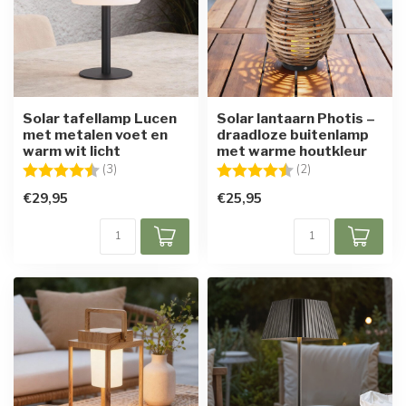
Solar tafellamp Lucen
Solar lantaarn Photis –
met metalen voet en
draadloze buitenlamp
warm wit licht
met warme houtkleur
Beoordeling:
4.3 uit 5 sterren
Beoordeling:
4.5 uit 5 sterren
(3)
(2)
€29,95
€25,95