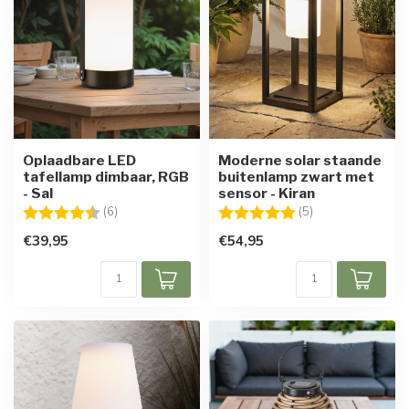
Oplaadbare LED
Moderne solar staande
tafellamp dimbaar, RGB
buitenlamp zwart met
- Sal
sensor - Kiran
Beoordeling:
4.7 uit 5 sterren
Beoordeling:
5.0 uit 5 sterren
(6)
(5)
€39,95
€54,95