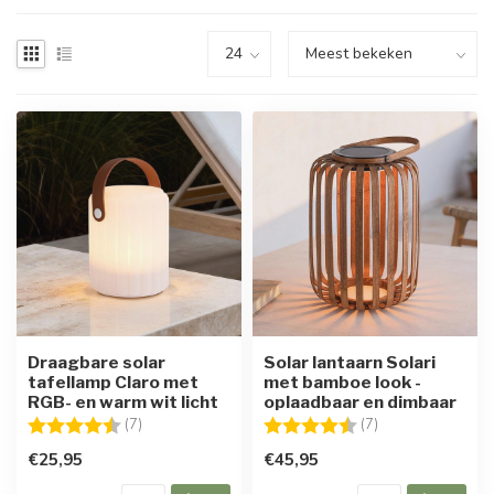
Draagbare solar
Solar lantaarn Solari
tafellamp Claro met
met bamboe look -
RGB- en warm wit licht
oplaadbaar en dimbaar
Beoordeling:
4.6 uit 5 sterren
Beoordeling:
4.3 uit 5 sterren
(7)
(7)
€25,95
€45,95