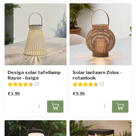
Design solar tafellamp
Solar lantaarn Zolux -
Rayor - beige
rotanlook
Beoordeling:
4.5 uit 5 sterren
Beoordeling:
4.5 uit 5 sterren
(2)
(2)
€3,95
€9,95