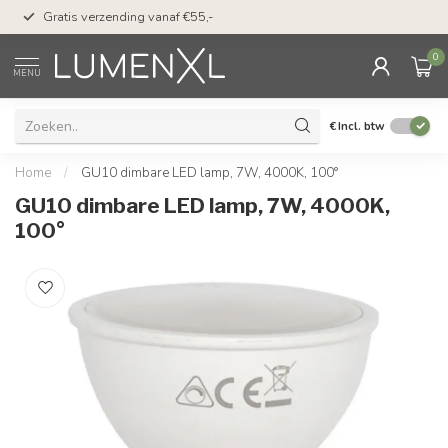
50 dagen bedenktijd &
Gratis verzending vanaf €55,-
met Klarna
0
MENU
€
Incl. btw
Home
/
GU10 dimbare LED lamp, 7W, 4000K, 100°
GU10 dimbare LED lamp, 7W, 4000K,
100°