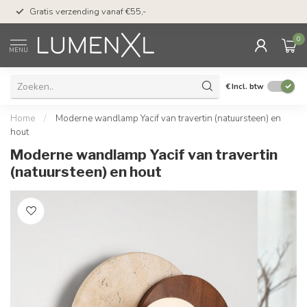
50 dagen bedenktijd &
Gratis verzending vanaf €55,-
met Klarna
0
MENU
€
Incl. btw
Home
/
Moderne wandlamp Yacif van travertin (natuursteen) en
hout
Moderne wandlamp Yacif van travertin
(natuursteen) en hout