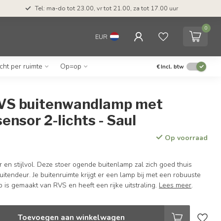
Tel: ma-do tot 23.00, vr tot 21.00, za tot 17.00 uur
0
EUR
icht per ruimte
Op=op
€
Incl. btw
VS buitenwandlamp met
nsor 2-lichts - Saul
Op voorraad
r en stijlvol. Deze stoer ogende buitenlamp zal zich goed thuis
itendeur. Je buitenruimte krijgt er een lamp bij met een robuuste
 is gemaakt van RVS en heeft een rijke uitstraling.
Lees meer
.
Toevoegen aan winkelwagen