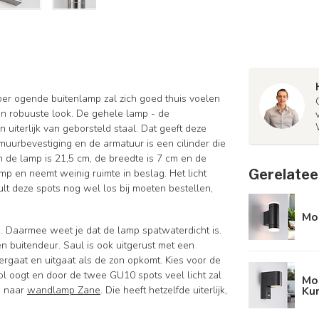
toer ogende buitenlamp zal zich goed thuis voelen
een robuuste look. De gehele lamp - de
uiterlijk van geborsteld staal. Dat geeft deze
muurbevestiging en de armatuur is een cilinder die
n de lamp is 21,5 cm, de breedte is 7 cm en de
Gerelatee
p en neemt weinig ruimte in beslag. Het licht
lt deze spots nog wel los bij moeten bestellen,
Mod
 Daarmee weet je dat de lamp spatwaterdicht is.
 buitendeur. Saul is ook uitgerust met een
rgaat en uitgaat als de zon opkomt. Kies voor de
lvol oogt en door de twee GU10 spots veel licht zal
Mo
Kur
an naar
wandlamp Zane
. Die heeft hetzelfde uiterlijk,