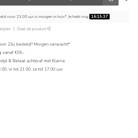
ld voor 23.00 uur is morgen in huis*. Je hebt nog
16:15:37
lijken
Deel dit product
oor 23u besteld? Morgen verwacht*
g vanaf €55,-
ijd & Betaal achteraf met Klarna
.00, vr tot 21.00, za tot 17.00 uur