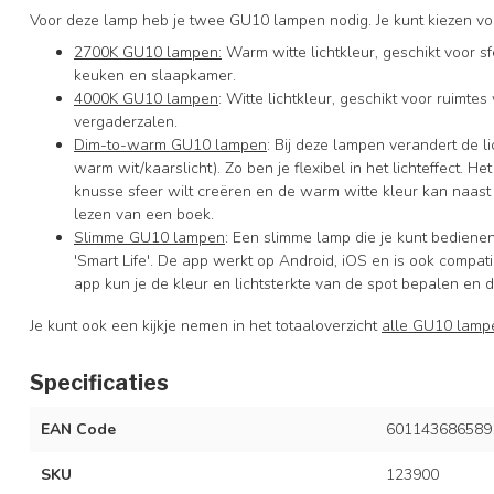
Voor deze lamp heb je twee GU10 lampen nodig. Je kunt kiezen vo
2700K GU10 lampen:
Warm witte lichtkleur, geschikt voor
keuken en slaapkamer.
4000K GU10 lampen
: Witte lichtkleur, geschikt voor ruimte
vergaderzalen.
Dim-to-warm GU10 lampen
: Bij deze lampen verandert de l
warm wit/kaarslicht). Zo ben je flexibel in het lichteffect. 
knusse sfeer wilt creëren en de warm witte kleur kan naast s
lezen van een boek.
Slimme GU10 lampen
: Een slimme lamp die je kunt bedienen
'Smart Life'. De app werkt op Android, iOS en is ook comp
app kun je de kleur en lichtsterkte van de spot bepalen en 
Je kunt ook een kijkje nemen in het totaaloverzicht
alle GU10 lamp
Specificaties
EAN Code
601143686589
SKU
123900