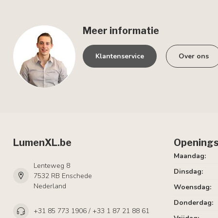
Meer informatie
Klantenservice
Over ons
LumenXL.be
Openings
Maandag:
Lenteweg 8
Dinsdag:
7532 RB Enschede
Nederland
Woensdag:
Donderdag:
+31 85 773 1906 / +33 1 87 21 88 61