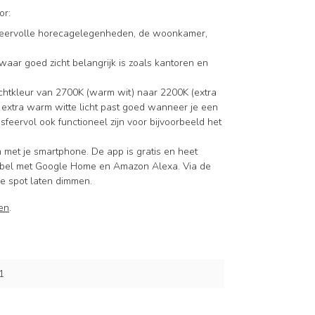
or:
 sfeervolle horecagelegenheden, de woonkamer,
s waar goed zicht belangrijk is zoals kantoren en
ichtkleur van 2700K (warm wit) naar 2200K (extra
Het extra warm witte licht past goed wanneer je een
feervol ook functioneel zijn voor bijvoorbeeld het
 met je smartphone. De app is gratis en heet
atibel met Google Home en Amazon Alexa. Via de
de spot laten dimmen.
en
.
1