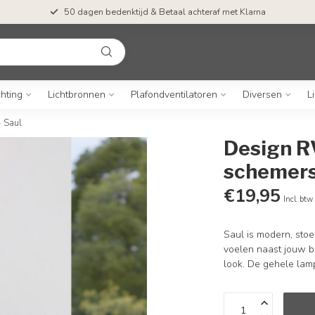
50 dagen bedenktijd & Betaal achteraf met Klarna
chting
Lichtbronnen
Plafondventilatoren
Diversen
L
 Saul
Design R
schemerse
€19,95
Incl. btw
Saul is modern, stoe
voelen naast jouw bu
look. De gehele lamp