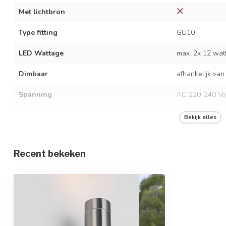
Met lichtbron
Type fitting
GU10
LED Wattage
max. 2x 12 wat
Dimbaar
afhankelijk van
Spanning
AC 220-240 Vo
Frequentie
50/60 Hz
Bekijk alles
Kleur armatuur
chrome
Recent bekeken
Materiaal
RVS
Afmetingen
10,8 x 7 x 21,5
In hoogte verstelbaar
Beschermingsgraad
IP44