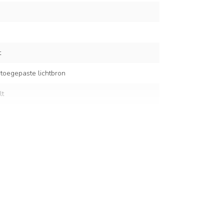
t
 toegepaste lichtbron
lt
 cm