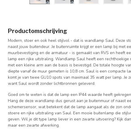
Productomschrijving
Modern, stoer en ook heel stijlvol - dat is wandlamp Saul. Deze s
naast jouw buitendeur. Je buitenruimte krijgt er een lamp bij met 
muurbevestiging en de armatuur - is gemaakt van RVS en heeft een 
lamp een rijke uitstraling. Wandlamp Saul heeft een rechthoekige 
met een kleine arm aan de basis is bevestigd. De totale hoogte va
diepte vanaf de muur gemeten is 10,8 cm. Saul is een compacte lam
komt je van twee GU10 spots van maximaal 35 watt per lamp. Je zu
want Saul wordt zonder lichtbronnen geleverd.
Goed om te weten is dat de lamp een IP44 waarde heeft gekregen.
Hang de deze wandlamp dus gerust aan je buitenmuur of naast een
schemersensor, wat betekent dat de lamp aangaat als de zon onde
stoere en rijke uitstraling van Saul. Een mooie buitenlamp die stij
geven. Wil je dit type lamp liever in een zwarte uitvoering? Kijk d
maar een zwarte afwerking.