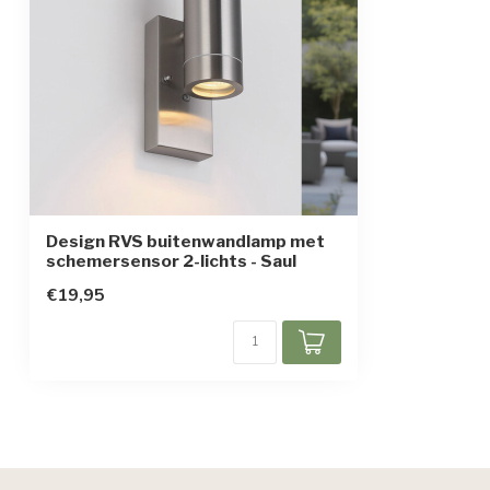
Beschermingsklasse
1
Sensor
Ja, schemersen
Design RVS buitenwandlamp met
schemersensor 2-lichts - Saul
€19,95