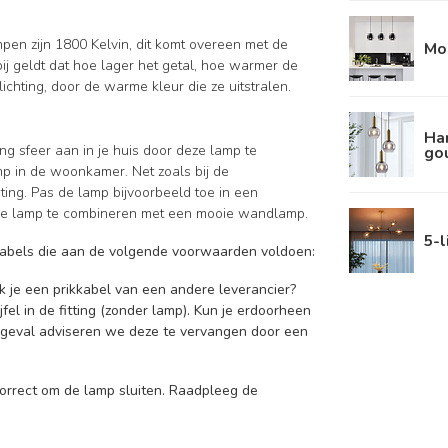
mpen zijn 1800 Kelvin, dit komt overeen met de
Mo
ij geldt dat hoe lager het getal, hoe warmer de
lichting, door de warme kleur die ze uitstralen.
Ha
g sfeer aan in je huis door deze lamp te
go
p in de woonkamer. Net zoals bij de
hting. Pas de lamp bijvoorbeeld toe in een
r de lamp te combineren met een mooie wandlamp.
5-l
kkabels die aan de volgende voorwaarden voldoen:
ik je een prikkabel van een andere leverancier?
fel in de fitting (zonder lamp). Kun je erdoorheen
t geval adviseren we deze te vervangen door een
 correct om de lamp sluiten. Raadpleeg de