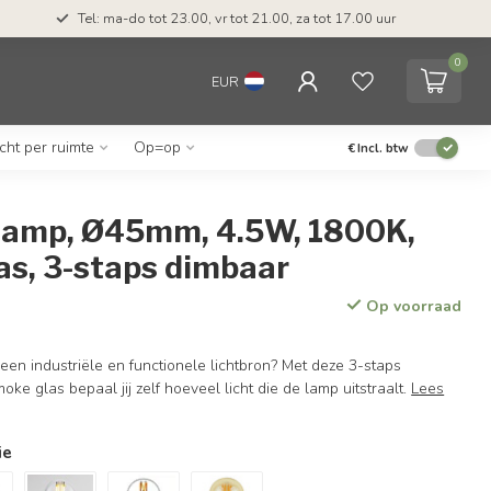
Tel: ma-do tot 23.00, vr tot 21.00, za tot 17.00 uur
0
EUR
icht per ruimte
Op=op
€
Incl. btw
lamp, Ø45mm, 4.5W, 1800K,
as, 3-staps dimbaar
Op voorraad
een industriële en functionele lichtbron? Met deze 3-staps
ke glas bepaal jij zelf hoeveel licht die de lamp uitstraalt.
Lees
ie