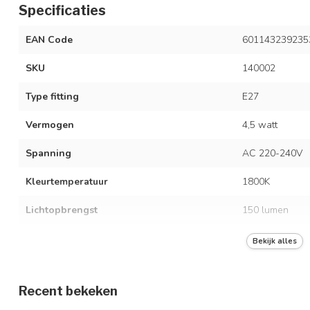
Specificaties
EAN Code
601143239235
SKU
140002
Type fitting
E27
Vermogen
4,5 watt
Spanning
AC 220-240V
Kleurtemperatuur
1800K
Lichtopbrengst
150 lumen
Kleur
Smoke glas
Bekijk alles
Dimbaar
Ja, 3-staps dim
Recent bekeken
Vergelijkingswaarde
40 watt gloeil