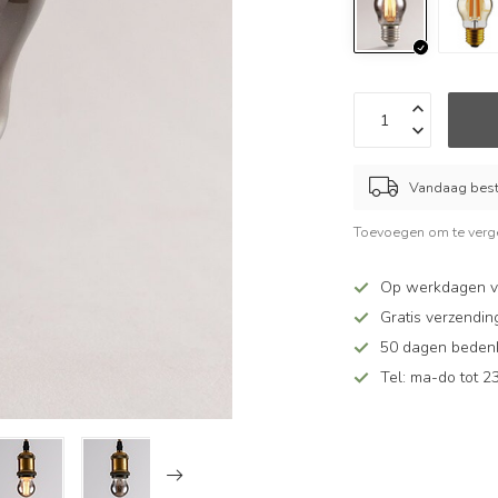
Vandaag beste
Toevoegen om te verge
Op werkdagen vó
Gratis verzendin
50 dagen bedenkt
Tel: ma-do tot 23