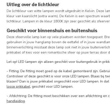
Uitleg over de lichtkleur
De lichtkleur van witte lampen wordt uitgedrukt in Kelvin. Deze la
kleur van kaarslicht (extra warm). De Kelvin is een spectrum waarb
lichtkleur. Lampen in de kleur 1800K zijn zeer geschikt als sfeerver
Geschikt voor binnenshuis en buitenshuis
Deze sfeervolle lamp kan op vele plaatsen worden toegepast. Bren
gebruiken in jouw hanglamp boven de eettafel of in jouw wandlam
binnenverlichting misstaat deze lamp ook niet in jouw buitenverlic
prikkabel of kies voor een romantische sfeer op jouw terras doo
Let op!
LED lampen zijn alleen geschikt voor buitengebruik in pri
- Fitting: De fitting moet goed op de kabel gemonteerd zijn. Gebru
Controleer of deze geschikt is voor onze LED lampen. Blaas bij twij
blazen? Dan is jouw prikkabel ongeschikt voor LED lampen. In da
losse prikkabel
, geschikt voor LED lampen.
- Afdichtring: De fitting moet beschikken over een afdichtring en
handleiding
.