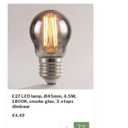
Afmetingen
Ø4,5 x 7,8 cm
Beschermingsgraad
IP20 (buiten te
Opwarmtijd
Direct vol licht
E27 LED lamp, Ø45mm, 4.5W,
1800K, smoke glas, 3-staps
dimbaar
€4,49