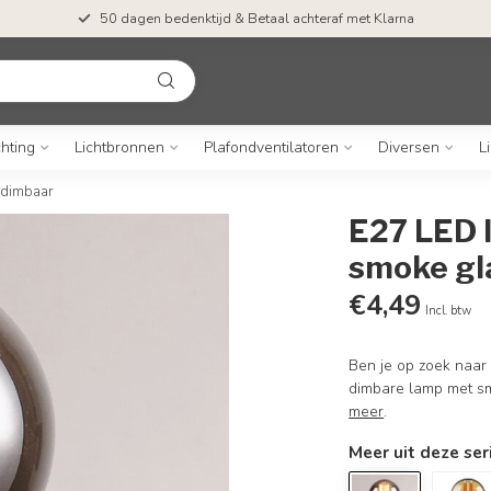
50 dagen bedenktijd & Betaal achteraf met Klarna
chting
Lichtbronnen
Plafondventilatoren
Diversen
L
 dimbaar
E27 LED 
smoke gl
€4,49
Incl. btw
Ben je op zoek naar 
dimbare lamp met smo
meer
.
Meer uit deze ser