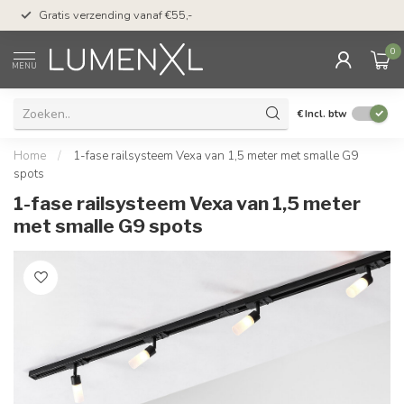
50 dagen bedenktijd &
Gratis verzending vanaf €55,-
met Klarna
0
MENU
€
Incl. btw
Home
/
1-fase railsysteem Vexa van 1,5 meter met smalle G9
spots
1-fase railsysteem Vexa van 1,5 meter
met smalle G9 spots