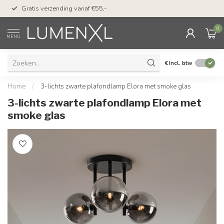
50 dagen bedenktijd &
Gratis verzending vanaf €55,-
met Klarna
0
MENU
€
Incl. btw
Home
/
3-lichts zwarte plafondlamp Elora met smoke glas
3-lichts zwarte plafondlamp Elora met
smoke glas