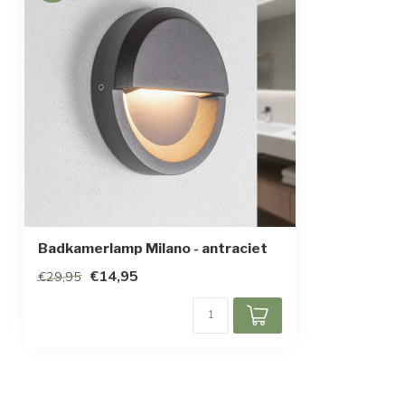
Kleur armatuur
Antraciet
Materiaal
Aluminium en g
Afmetingen
Ø12,5 x 3 cm
Beschermingsgraad
IP65
Beschermingsklasse
1
Bewegingssensor
Badkamerlamp Milano - antraciet
€14,95
€29,95