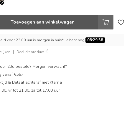
Toevoegen aan winkelwagen
ld voor 23.00 uur is morgen in huis*. Je hebt nog
08:29:38
lijken
Deel dit product
oor 23u besteld? Morgen verwacht*
g vanaf €55,-
ijd & Betaal achteraf met Klarna
.00, vr tot 21.00, za tot 17.00 uur