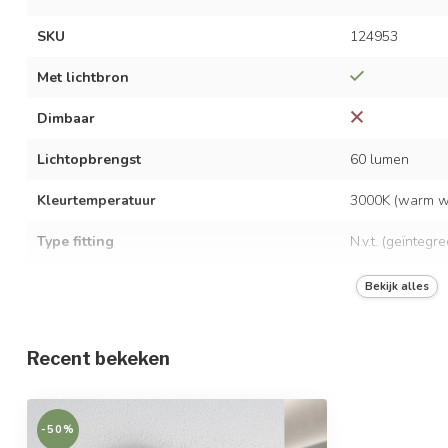
SKU
124953
Met lichtbron
Dimbaar
Lichtopbrengst
60 lumen
Kleurtemperatuur
3000K (warm wi
Type fitting
N.v.t. (geïntegr
LED vermogen
3,4 watt
Bekijk alles
Spanning
AC 220-240 Vo
Recent bekeken
Frequentie
50/60 Hz
Opwarmtijd
Direct vol licht
-50%
Gemiddelde levensduur
30.000 uur