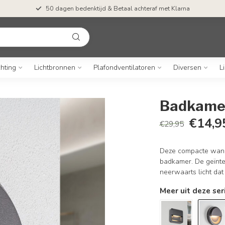
50 dagen bedenktijd & Betaal achteraf met Klarna
chting
Lichtbronnen
Plafondventilatoren
Diversen
L
Badkamer
€14,9
€29,95
Deze compacte wandl
badkamer. De geïnteg
neerwaarts licht dat
Meer uit deze ser