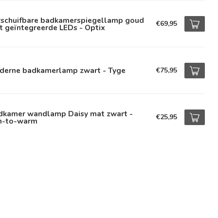
rschuifbare badkamerspiegellamp goud
€69,95
 geïntegreerde LEDs - Optix
derne badkamerlamp zwart - Tyge
€75,95
dkamer wandlamp Daisy mat zwart -
€25,95
m-to-warm