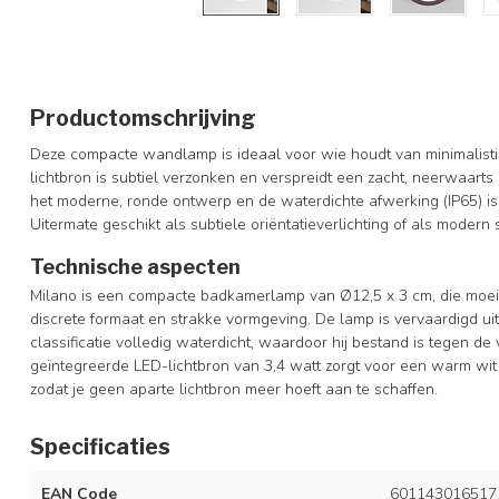
Productomschrijving
Deze compacte wandlamp is ideaal voor wie houdt van minimalisti
lichtbron is subtiel verzonken en verspreidt een zacht, neerwaarts 
het moderne, ronde ontwerp en de waterdichte afwerking (IP65) is 
Uitermate geschikt als subtiele oriëntatieverlichting of als modern 
Technische aspecten
Milano is een compacte badkamerlamp van Ø12,5 x 3 cm, die moeite
discrete formaat en strakke vormgeving. De lamp is vervaardigd u
classificatie volledig waterdicht, waardoor hij bestand is tegen 
geïntegreerde LED-lichtbron van 3,4 watt zorgt voor een warm wit 
zodat je geen aparte lichtbron meer hoeft aan te schaffen.
Specificaties
EAN Code
601143016517