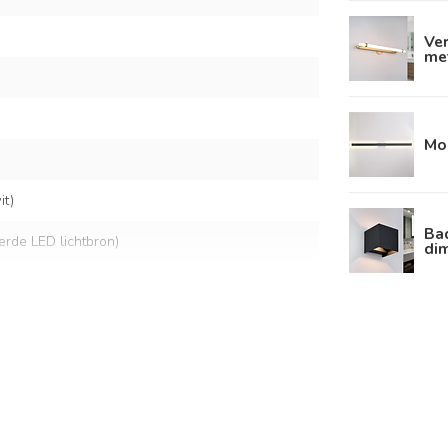
Ve
met
Mo
t)
Ba
eerde LED lichtbron)
di
lt