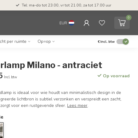
Tel: ma-do tot 23.00, vr tot 21.00, za tot 17.00 uur
0
EUR
icht per ruimte
Op=op
€
Incl. btw
lamp Milano - antraciet
5
Op voorraad
Incl. btw
amp is ideaal voor wie houdt van minimalistisch design in de
reerde lichtbron is subtiel verzonken en verspreidt een zacht,
 zorgt voor een rustgevende sfeer.
Lees meer
.
ie