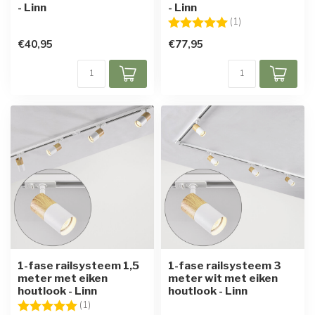
- Linn
- Linn
Beoordeling:
5.0 uit 5 sterren
(1)
€40,95
€77,95
1-fase railsysteem 1,5
1-fase railsysteem 3
meter met eiken
meter wit met eiken
houtlook - Linn
houtlook - Linn
Beoordeling:
5.0 uit 5 sterren
(1)