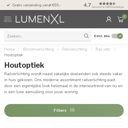
50 dagen bedenktijd &
4.7
Gratis verzending vanaf €55,-
met Klarna
Gebaseerd op 24393 beoordelingen
0
MENU
€
Incl. btw
Home
/
Binnenverlichting
/
Railverlichting
/
Rail sets
/
Houtoptiek
Houtoptiek
Railverlichting wordt naast zakelijke doeleinden ook steeds vaker
in huis gekozen. Ons moderne assortiment railverlichting past
door een eigentijdse look helemaal in de interieurtrend van nu en
is een luxe aanvulling voor jouw woning.
Filters