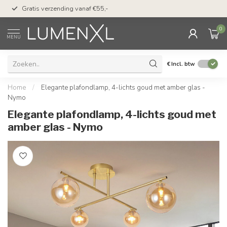
50 dagen bedenktijd &
Gratis verzending vanaf €55,-
met Klarna
0
MENU
€
Incl. btw
Home
/
Elegante plafondlamp, 4-lichts goud met amber glas -
Nymo
Elegante plafondlamp, 4-lichts goud met
amber glas - Nymo