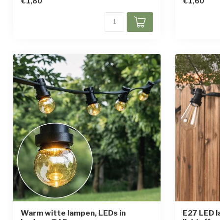
€1,80
€1,60
Warm witte lampen, LEDs in
E27 LED l