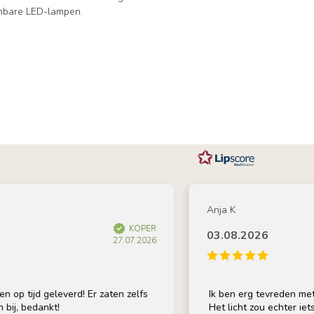
dimbare LED-lampen.
Anja K
KOPER
03.08.2026
27.07.2026
geleverd! Er zaten zelfs
Ik ben erg tevreden met de lamp; 
nkt!
Het licht zou echter iets warmer m