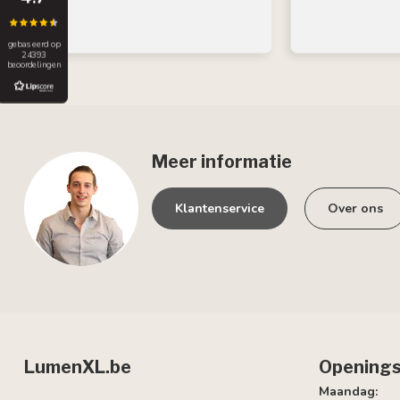
gebaseerd op
24393
beoordelingen
Meer informatie
Klantenservice
Over ons
LumenXL.be
Openings
Maandag: