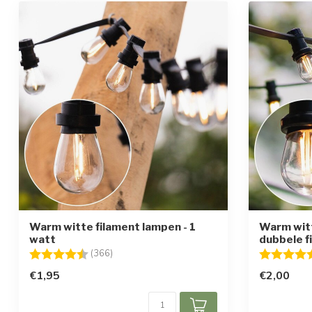
Warm witte filament lampen - 1
Warm wit
watt
dubbele f
Beoordeling:
4.6 uit 5 sterren
Beoordelin
(366)
€1,95
€2,00