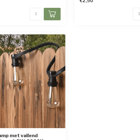
€2,50
amp met vallend