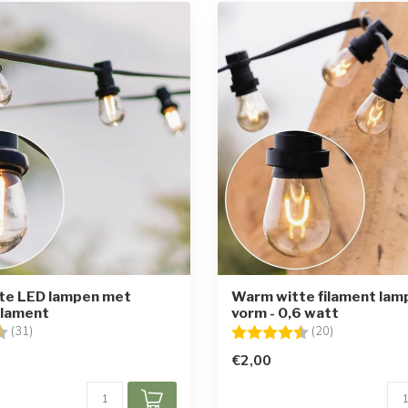
te LED lampen met
Warm witte filament lamp
ilament
vorm - 0,6 watt
g:
4.6 uit 5 sterren
Beoordeling:
4.8 uit 5 ster
(31)
(20)
€2,00