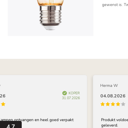
gewenst is. T
Herma W
KOPER
04.08.2026
31.07.2026
ntvangen en heel goed verpakt
Produkt voldoet aan oms
geleverd.
4.7