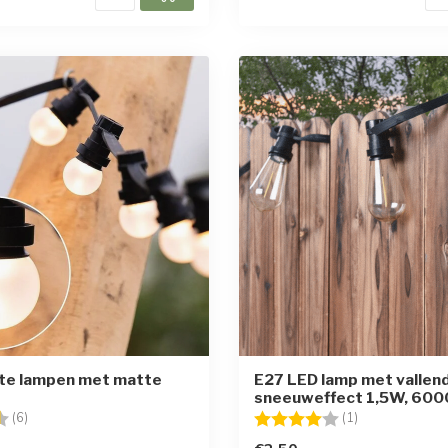
te lampen met matte
E27 LED lamp met vallen
sneeuweffect 1,5W, 60
g:
4.7 uit 5 sterren
Beoordeling:
4.0 uit 5 sterr
(6)
(1)