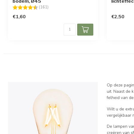
bodem, Ø45
lichteffe
Beoordeling:
4.7 uit 5 sterren
(161)
€1,60
€2,50
Op deze pagina
uit. Naast de 
felheid van d
Wilt u de ext
vergelijkbaar 
De lampen van 
creëren van sf