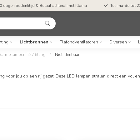
0 dagen bedenktijd & Betaal achteraf met Klarna
Tel: ma-do tot 23
hting
Lichtbronnen
Plafondventilatoren
Diversen
L
arme lampen E27 fitting
/
Niet-dimbaar
 voor jou op een rij gezet. Deze LED lampen stralen direct een vol en h