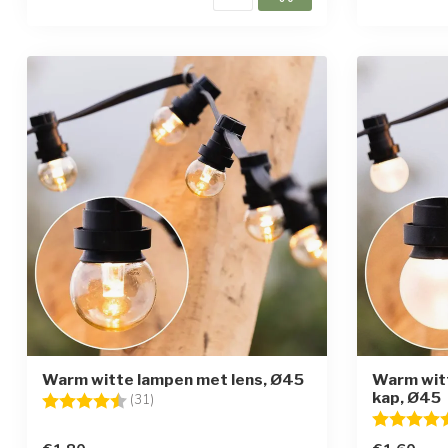
Warm witte lampen met lens, Ø45
Warm wit
kap, Ø45
Beoordeling:
4.8 uit 5 sterren
(31)
Beoordelin