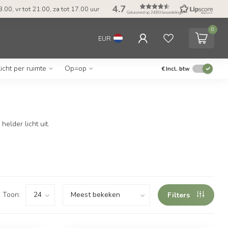
4.7
.00, vr tot 21.00, za tot 17.00 uur
Gebaseerd op 24393 beoordelingen
0
EUR
icht per ruimte
Op=op
€
Incl. btw
elder licht uit.
Toon:
Filters