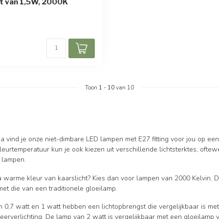
ct van 1,5W, 2000K
Toon
1
-
10
van 10
 vind je onze niet-dimbare LED lampen met E27 fitting voor jou op een r
kleurtemperatuur kun je ook kiezen uit verschillende lichtsterktes, oft
e lampen.
ra warme kleur van kaarslicht? Kies dan voor lampen van 2000 Kelvin. 
met die van een traditionele gloeilamp.
0,7 watt en 1 watt hebben een lichtopbrengst die vergelijkbaar is met
eerverlichting. De lamp van 2 watt is vergelijkbaar met een gloeilamp v