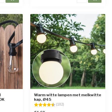
d
Warm witte lampen met melkwitte
00K
kap, Ø45
en
Beoordeling:
4.6 uit 5 sterren
(102)