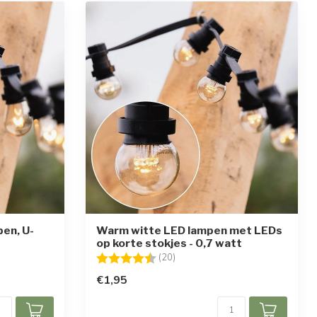
en, U-
Warm witte LED lampen met LEDs
op korte stokjes - 0,7 watt
ren
Beoordeling:
4.7 uit 5 sterren
(20)
€1,95