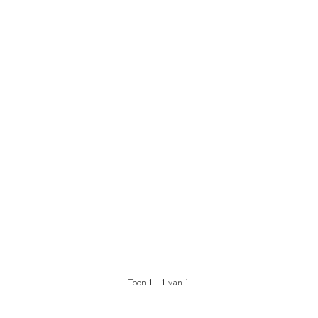
Toon
1
-
1
van 1