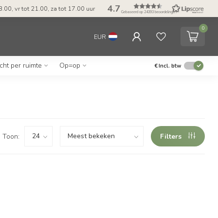
4.7
.00, vr tot 21.00, za tot 17.00 uur
Gebaseerd op 24393 beoordelingen
0
EUR
icht per ruimte
Op=op
€
Incl. btw
Toon:
Filters