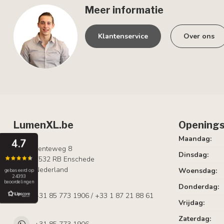
Meer informatie
Klantenservice
Over ons
LumenXL.be
Openings
Maandag:
4.7
Lenteweg 8
Dinsdag:
7532 RB Enschede
Nederland
Woensdag:
gebaseerd op
24393
beoordelingen
Donderdag:
+31 85 773 1906 / +33 1 87 21 88 61
Vrijdag:
Zaterdag: