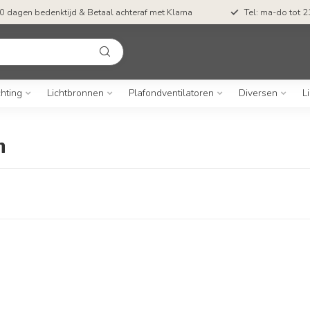
0 dagen bedenktijd & Betaal achteraf met Klarna
Tel: ma-do tot 23
chting
Lichtbronnen
Plafondventilatoren
Diversen
L
n