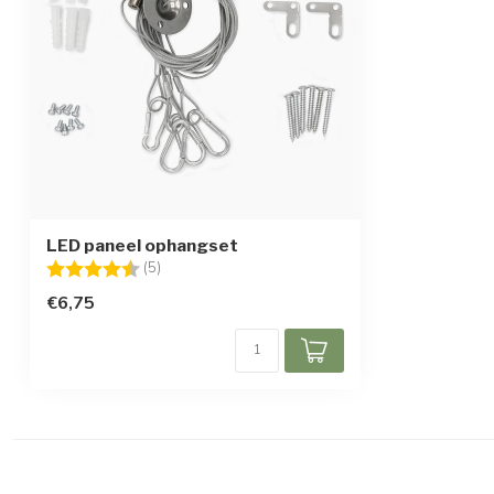
LED paneel ophangset
Beoordeling:
4.6 uit 5 sterren
(5)
€6,75