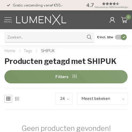
50 dagen bedenktijd &
4.7
Gratis verzending vanaf €55,-
met Klarna
Gebaseerd op 24393 beoordelingen
0
MENU
€
Incl. btw
Home
/
Tags
/
SHIPUK
Producten getagd met SHIPUK
Filters
Geen producten gevonden!