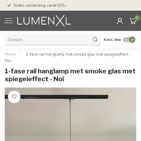
50 dagen bedenktijd &
Gratis verzending vanaf €55,-
met Klarna
0
MENU
€
Incl. btw
Home
/
1-fase rail hanglamp met smoke glas met spiegeleffect -
Noi
1-fase rail hanglamp met smoke glas met
spiegeleffect - Noi