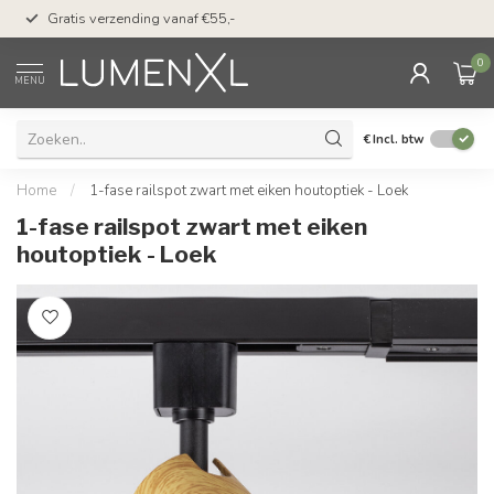
50 dagen bedenktijd &
Gratis verzending vanaf €55,-
met Klarna
0
MENU
€
Incl. btw
Home
/
1-fase railspot zwart met eiken houtoptiek - Loek
1-fase railspot zwart met eiken
houtoptiek - Loek