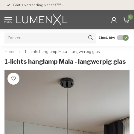
50 dagen bedenktijd &
Gratis verzending vanaf €55,-
met Klarna
0
MENU
€
Incl. btw
Home
/
1-lichts hanglamp Mala - langwerpig glas
1-lichts hanglamp Mala - langwerpig glas