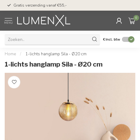
50 dagen bedenktijd &
Gratis verzending vanaf €55,-
met Klarna
0
MENU
€
Incl. btw
Home
/
1-lichts hanglamp Sila - Ø20 cm
1-lichts hanglamp Sila - Ø20 cm